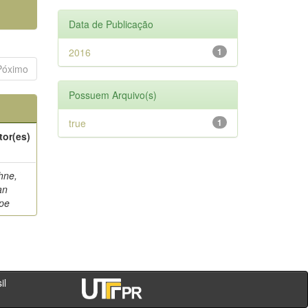
Data de Publicação
2016
1
Póximo
Possuem Arquivo(s)
true
1
tor(es)
hne,
an
ipe
- PR - Brasil