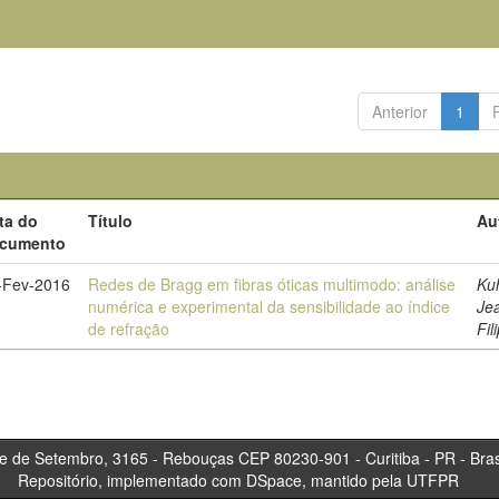
Anterior
1
ta do
Título
Au
cumento
-Fev-2016
Redes de Bragg em fibras óticas multimodo: análise
Ku
numérica e experimental da sensibilidade ao índice
Je
de refração
Fil
tembro, 3165 - Rebouças CEP 80230-901 - Curitiba 
Repositório, implementado com DSpace, mantido pela UTFPR