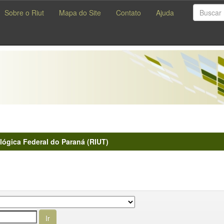
Sobre o Riut
Mapa do Site
Contato
Ajuda
lógica Federal do Paraná (RIUT)