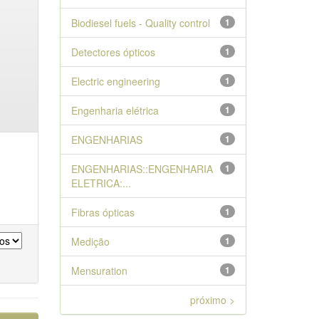
Biodiesel fuels - Quality control
1
Detectores ópticos
1
Electric engineering
1
Engenharia elétrica
1
ENGENHARIAS
1
ENGENHARIAS::ENGENHARIA
1
ELETRICA:...
Fibras ópticas
1
Medição
1
Mensuration
1
próximo >