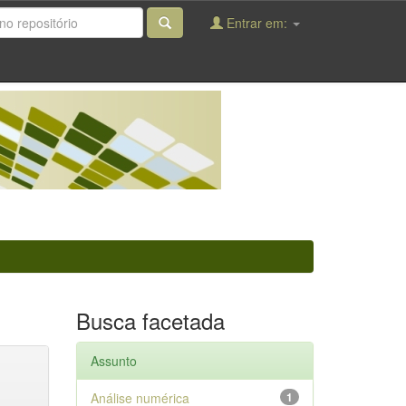
Entrar em:
Busca facetada
Assunto
Análise numérica
1