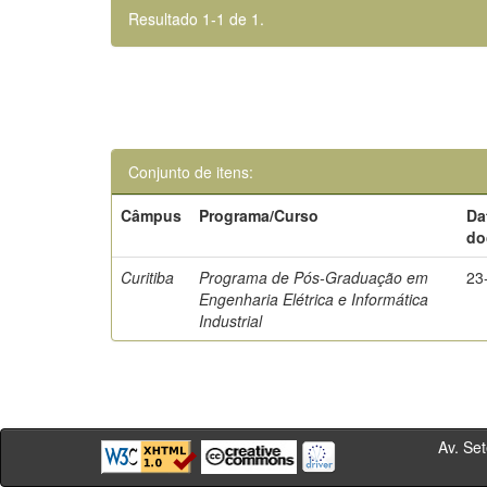
Resultado 1-1 de 1.
Conjunto de itens:
Câmpus
Programa/Curso
Da
do
Curitiba
Programa de Pós-Graduação em
23
Engenharia Elétrica e Informática
Industrial
Av. Sete de Se