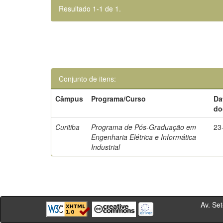
Resultado 1-1 de 1.
Conjunto de itens:
Câmpus
Programa/Curso
Da
do
Curitiba
Programa de Pós-Graduação em
23
Engenharia Elétrica e Informática
Industrial
Av. Sete de Se