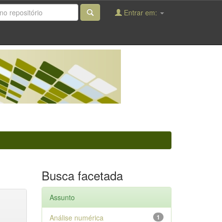
Entrar em:
Busca facetada
Assunto
Análise numérica
1