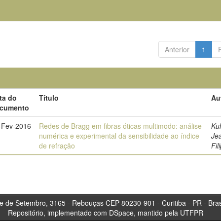
Anterior
1
ta do
Título
Au
cumento
-Fev-2016
Redes de Bragg em fibras óticas multimodo: análise
Ku
numérica e experimental da sensibilidade ao índice
Je
de refração
Fil
tembro, 3165 - Rebouças CEP 80230-901 - Curitiba 
Repositório, implementado com DSpace, mantido pela UTFPR