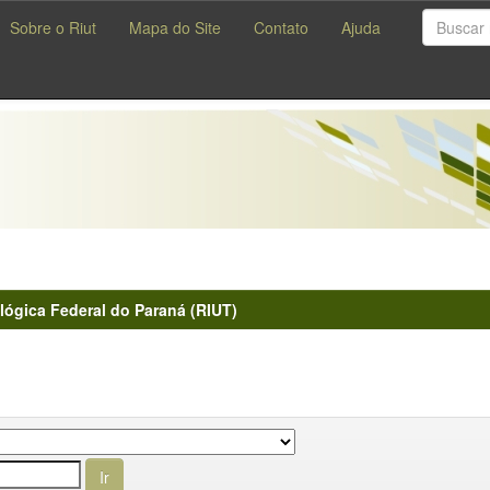
Sobre o Riut
Mapa do Site
Contato
Ajuda
lógica Federal do Paraná (RIUT)