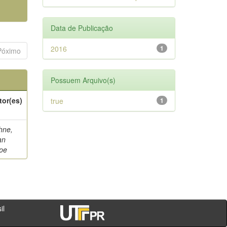
Data de Publicação
2016
1
Póximo
Possuem Arquivo(s)
tor(es)
true
1
hne,
an
ipe
- PR - Brasil