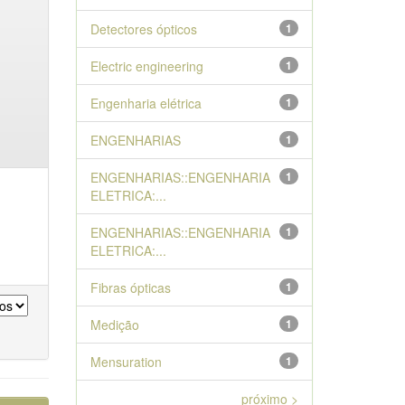
Detectores ópticos
1
Electric engineering
1
Engenharia elétrica
1
ENGENHARIAS
1
ENGENHARIAS::ENGENHARIA
1
ELETRICA:...
ENGENHARIAS::ENGENHARIA
1
ELETRICA:...
Fibras ópticas
1
Medição
1
Mensuration
1
próximo >