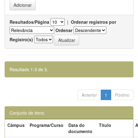
Resultados/Página
|
Ordenar registros por
Ordenar
Registro(s)
Resultado 1-3 de 3.
Anterior
1
Póximo
Conjunto de itens:
Câmpus
Programa/Curso
Data do
Título
A
documento