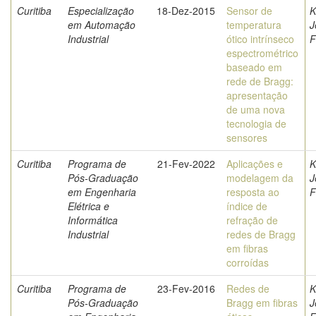
Curitiba
Especialização
18-Dez-2015
Sensor de
K
em Automação
temperatura
J
Industrial
ótico intrínseco
F
espectrométrico
baseado em
rede de Bragg:
apresentação
de uma nova
tecnologia de
sensores
Curitiba
Programa de
21-Fev-2022
Aplicações e
K
Pós-Graduação
modelagem da
J
em Engenharia
resposta ao
F
Elétrica e
índice de
Informática
refração de
Industrial
redes de Bragg
em fibras
corroídas
Curitiba
Programa de
23-Fev-2016
Redes de
K
Pós-Graduação
Bragg em fibras
J