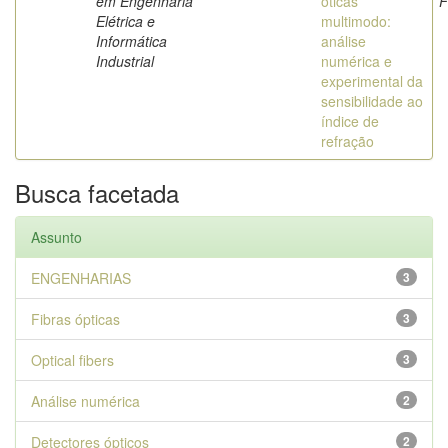
em Engenharia
óticas
F
Elétrica e
multimodo:
Informática
análise
Industrial
numérica e
experimental da
sensibilidade ao
índice de
refração
Busca facetada
Assunto
ENGENHARIAS
3
Fibras ópticas
3
Optical fibers
3
Análise numérica
2
Detectores ópticos
2