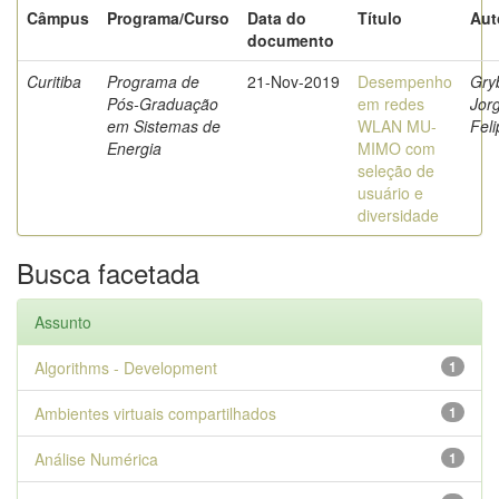
Câmpus
Programa/Curso
Data do
Título
Aut
documento
Curitiba
Programa de
21-Nov-2019
Desempenho
Gry
Pós-Graduação
em redes
Jor
em Sistemas de
WLAN MU-
Feli
Energia
MIMO com
seleção de
usuário e
diversidade
Busca facetada
Assunto
Algorithms - Development
1
Ambientes virtuais compartilhados
1
Análise Numérica
1