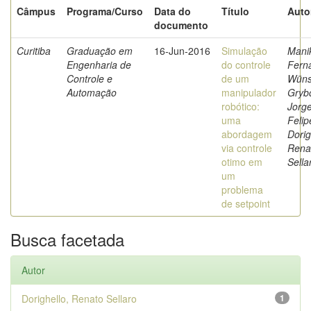
Câmpus
Programa/Curso
Data do
Título
Auto
documento
Curitiba
Graduação em
16-Jun-2016
Simulação
Mani
Engenharia de
do controle
Fern
Controle e
de um
Wüns
Automação
manipulador
Grybo
robótico:
Jorg
uma
Felip
abordagem
Dorig
via controle
Rena
otimo em
Sella
um
problema
de setpoint
Busca facetada
Autor
Dorighello, Renato Sellaro
1