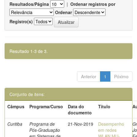
Resultados/Página
|
Ordenar registros por
Ordenar
Registro(s)
Resultado 1-3 de 3.
Anterior
1
Póximo
Conjunto de itens:
Câmpus
Programa/Curso
Data do
Título
Au
documento
Curitiba
Programa de
21-Nov-2019
Desempenho
Gr
Pós-Graduação
em redes
Jo
em Sistemas de
WLAN MU-
Fe