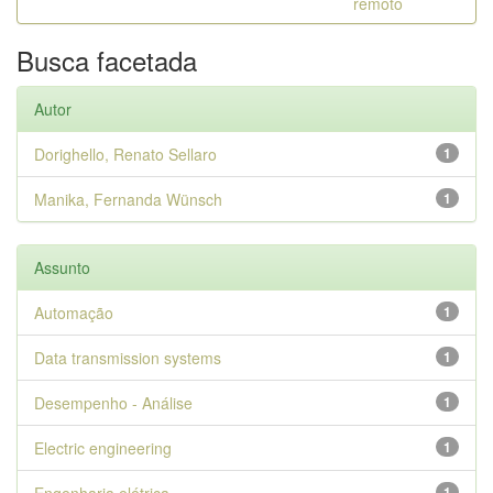
remoto
Busca facetada
Autor
Dorighello, Renato Sellaro
1
Manika, Fernanda Wünsch
1
Assunto
Automação
1
Data transmission systems
1
Desempenho - Análise
1
Electric engineering
1
1