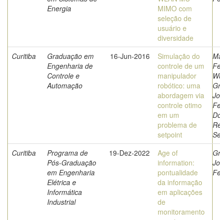
Energia
MIMO com
seleção de
usuário e
diversidade
Curitiba
Graduação em
16-Jun-2016
Simulação do
Ma
Engenharia de
controle de um
F
Controle e
manipulador
W
Automação
robótico: uma
Gr
abordagem via
Jo
controle otimo
Fe
em um
Do
problema de
R
setpoint
Se
Curitiba
Programa de
19-Dez-2022
Age of
Gr
Pós-Graduação
information:
Jo
em Engenharia
pontualidade
Fe
Elétrica e
da informação
Informática
em aplicações
Industrial
de
monitoramento