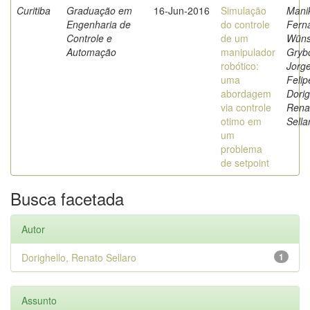
Curitiba
Graduação em
16-Jun-2016
Simulação
Mani
Engenharia de
do controle
Fern
Controle e
de um
Wüns
Automação
manipulador
Grybo
robótico:
Jorg
uma
Felip
abordagem
Dorig
via controle
Rena
otimo em
Sella
um
problema
de setpoint
Busca facetada
Autor
Dorighello, Renato Sellaro
1
Assunto