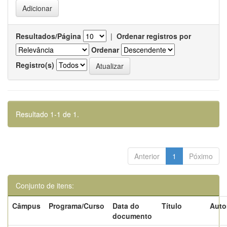
Resultados/Página
|
Ordenar registros por
Ordenar
Registro(s)
Resultado 1-1 de 1.
Anterior
1
Póximo
Conjunto de itens:
Câmpus
Programa/Curso
Data do
Título
Auto
documento