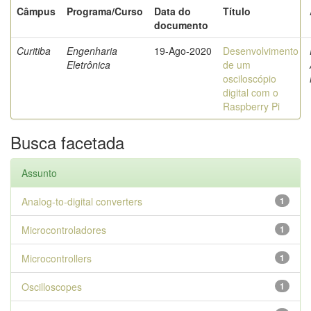
Câmpus
Programa/Curso
Data do
Título
documento
Curitiba
Engenharia
19-Ago-2020
Desenvolvimento
Eletrônica
de um
osciloscópio
digital com o
Raspberry Pi
Busca facetada
Assunto
Analog-to-digital converters
1
Microcontroladores
1
Microcontrollers
1
Oscilloscopes
1