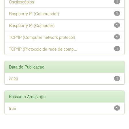
Osciloscópios
1
Raspberry Pi (Computador)
1
Raspberry Pi (Computer)
1
TCP/IP (Computer network protocol)
1
TCP/IP (Protocolo de rede de comp...
1
Data de Publicação
2020
1
Possuem Arquivo(s)
true
1