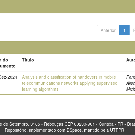
Anterior
1
a do
Título
Auto
cumento
Dez-2024
Analysis and classification of handovers in mobile
Fer
telecommunications networks applying supervised
Alis
learning algorithms
Mich
tembro, 3165 - Rebouças CEP 80230-901 - Curitiba 
Repositório, implementado com DSpace, mantido pela UTFPR