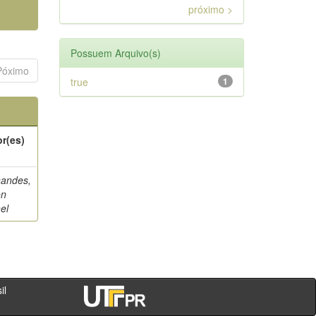
próximo >
Possuem Arquivo(s)
Póximo
true
1
r(es)
nandes,
on
el
- PR - Brasil