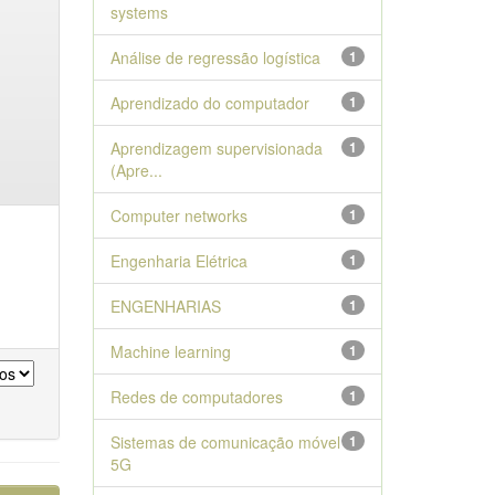
systems
Análise de regressão logística
1
Aprendizado do computador
1
Aprendizagem supervisionada
1
(Apre...
Computer networks
1
Engenharia Elétrica
1
ENGENHARIAS
1
Machine learning
1
Redes de computadores
1
Sistemas de comunicação móvel
1
5G