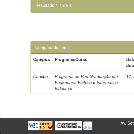
Resultado 1-1 de 1.
Conjunto de itens:
Câmpus
Programa/Curso
Dat
do
Curitiba
Programa de Pós-Graduação em
17-
Engenharia Elétrica e Informática
Industrial
Av. Sete de Se