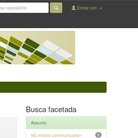
Entrar em:
Busca facetada
Assunto
5G mobile communication
1