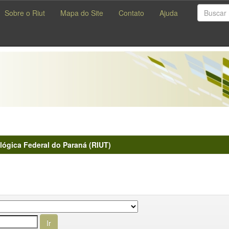
Sobre o Riut
Mapa do Site
Contato
Ajuda
lógica Federal do Paraná (RIUT)