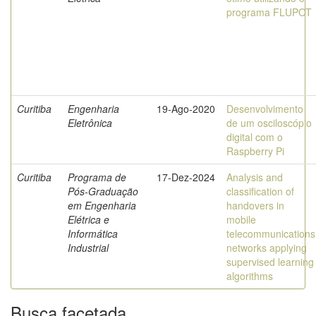
programa FLUPOT
Curitiba
Engenharia
19-Ago-2020
Desenvolvimento
Eletrônica
de um osciloscópio
digital com o
Raspberry Pi
Curitiba
Programa de
17-Dez-2024
Analysis and
Pós-Graduação
classification of
em Engenharia
handovers in
Elétrica e
mobile
Informática
telecommunications
Industrial
networks applying
supervised learning
algorithms
Busca facetada