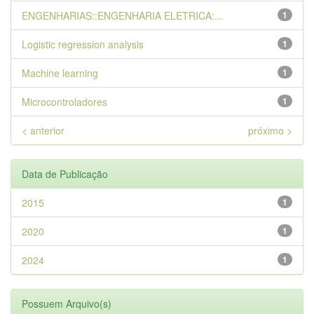
ENGENHARIAS::ENGENHARIA ELETRICA:...
1
Logistic regression analysis
1
Machine learning
1
Microcontroladores
1
< anterior
próximo >
Data de Publicação
2015
1
2020
1
2024
1
Possuem Arquivo(s)