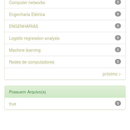
Computer networks
1
Engenharia Elétrica
1
ENGENHARIAS
1
Logistic regression analysis
1
Machine learning
1
Redes de computadores
1
próximo >
Possuem Arquivo(s)
true
1