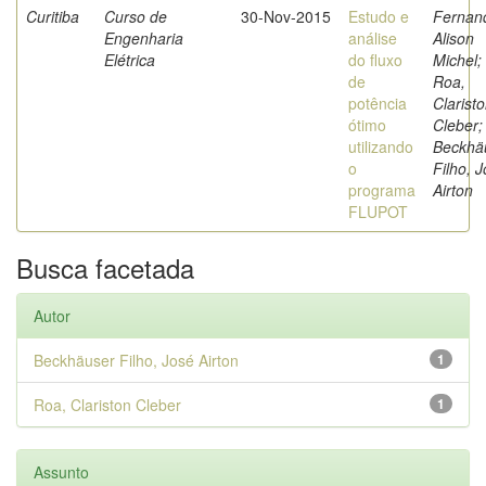
Curitiba
Curso de
30-Nov-2015
Estudo e
Fernan
Engenharia
análise
Alison
Elétrica
do fluxo
Michel;
de
Roa,
potência
Clarist
ótimo
Cleber;
utilizando
Beckhä
o
Filho, 
programa
Airton
FLUPOT
Busca facetada
Autor
Beckhäuser Filho, José Airton
1
Roa, Clariston Cleber
1
Assunto