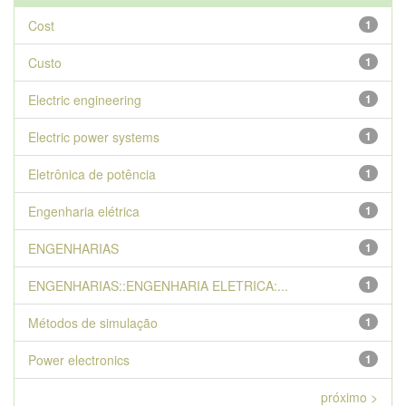
Cost
1
Custo
1
Electric engineering
1
Electric power systems
1
Eletrônica de potência
1
Engenharia elétrica
1
ENGENHARIAS
1
ENGENHARIAS::ENGENHARIA ELETRICA:...
1
Métodos de simulação
1
Power electronics
1
próximo >