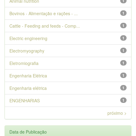
Animal nutrition
1
Bovinos - Alimentação e rações - ...
1
Cattle - Feeding and feeds - Comp...
1
Electric engineering
1
Electromyography
1
Eletromiografia
1
Engenharia Elétrica
1
Engenharia elétrica
1
ENGENHARIAS
1
próximo >
Data de Publicação