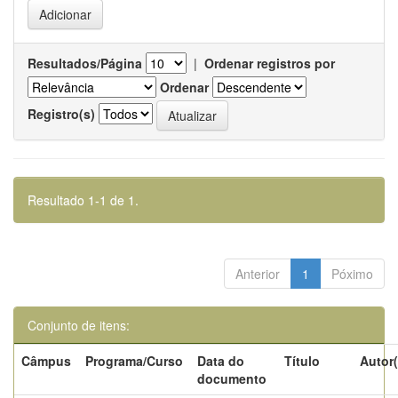
Resultados/Página
|
Ordenar registros por
Ordenar
Registro(s)
Resultado 1-1 de 1.
Anterior
1
Póximo
Conjunto de itens:
Câmpus
Programa/Curso
Data do
Título
Autor(
documento