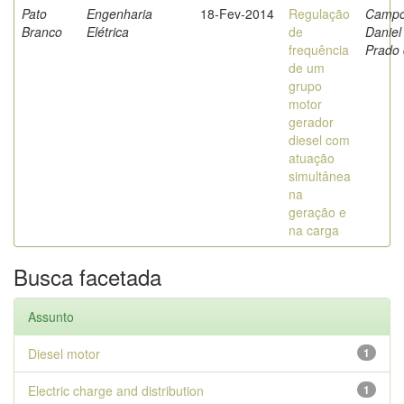
Pato
Engenharia
18-Fev-2014
Regulação
Campo
Branco
Elétrica
de
Daniel
frequência
Prado
de um
grupo
motor
gerador
diesel com
atuação
simultânea
na
geração e
na carga
Busca facetada
Assunto
Diesel motor
1
Electric charge and distribution
1