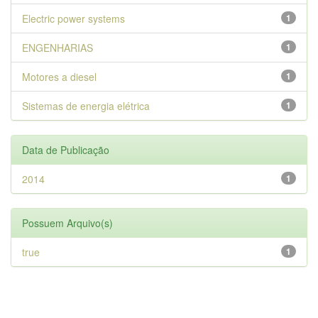
Electric power systems
1
ENGENHARIAS
1
Motores a diesel
1
Sistemas de energia elétrica
1
Data de Publicação
2014
1
Possuem Arquivo(s)
true
1