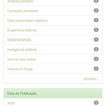
Artificial satellites
1
Computer simulation
1
Data transmission systems
1
Engenharia Elétrica
1
ENGENHARIAS
1
Inteligência artificial
1
Internet das coisas
1
Internet of things
1
próximo >
Data de Publicação
2025
1