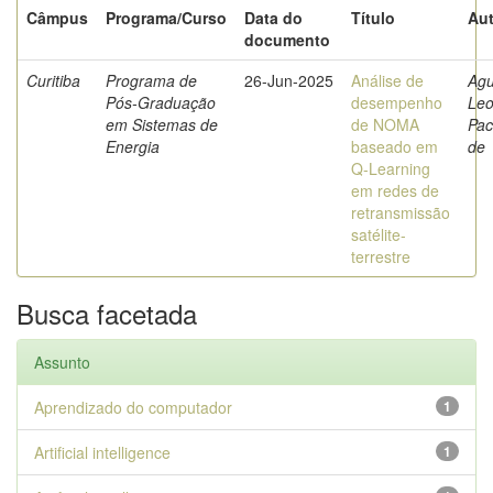
Câmpus
Programa/Curso
Data do
Título
Aut
documento
Curitiba
Programa de
26-Jun-2025
Análise de
Agu
Pós-Graduação
desempenho
Leo
em Sistemas de
de NOMA
Pa
Energia
baseado em
de
Q-Learning
em redes de
retransmissão
satélite-
terrestre
Busca facetada
Assunto
Aprendizado do computador
1
Artificial intelligence
1