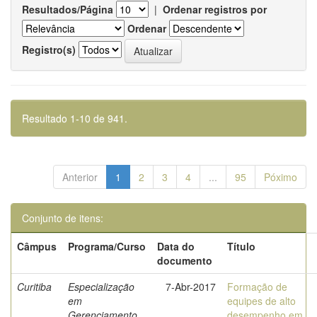
Resultados/Página
|
Ordenar registros por
Ordenar
Registro(s)
Resultado 1-10 de 941.
Anterior
1
2
3
4
...
95
Póximo
Conjunto de itens:
Câmpus
Programa/Curso
Data do
Título
documento
Curitiba
Especialização
7-Abr-2017
Formação de
em
equipes de alto
Gerenciamento
desempenho em