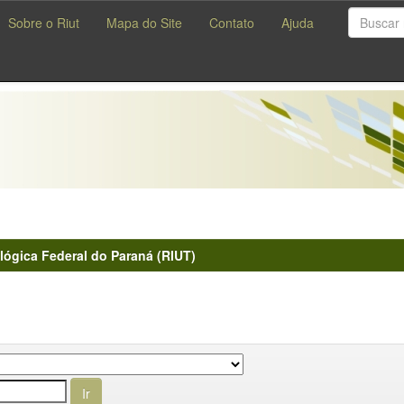
Sobre o Riut
Mapa do Site
Contato
Ajuda
lógica Federal do Paraná (RIUT)