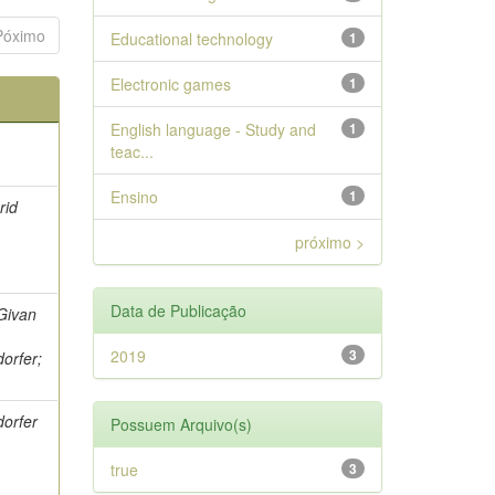
Póximo
Educational technology
1
Electronic games
1
English language - Study and
1
teac...
Ensino
1
rid
próximo >
Data de Publicação
 Givan
2019
3
orfer;
dorfer
Possuem Arquivo(s)
true
3