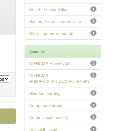
Novelli, Letícia Veitas
1
Santos, Givan José Ferreira
1
Silva, Luís Fernando da
1
Assunto
CIENCIAS HUMANAS
3
CIENCIAS
3
HUMANAS::EDUCACAO::ENSIN...
Blended learning
1
Computer literacy
1
Comunicação escrita
1
Critical thinking
1