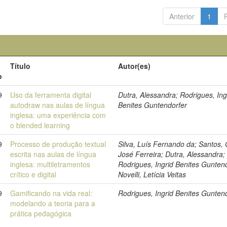
Anterior
1
Título
Autor(es)
o
9
Uso da ferramenta digital
Dutra, Alessandra; Rodrigues, Ing
autodraw nas aulas de língua
Benites Guntendorfer
inglesa: uma experiência com
o blended learning
9
Processo de produção textual
Silva, Luís Fernando da; Santos,
escrita nas aulas de língua
José Ferreira; Dutra, Alessandra;
inglesa: multiletramentos
Rodrigues, Ingrid Benites Guntend
crítico e digital
Novelli, Letícia Veitas
9
Gamificando na vida real:
Rodrigues, Ingrid Benites Gunten
modelando a teoria para a
prática pedagógica