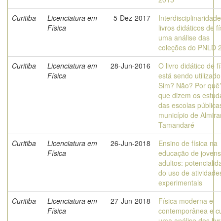
Curitiba
Licenciatura em
5-Dez-2017
Interdisciplinaridad
Física
livros didáticos de fí
uma análise das
coleções do PNLD 
Curitiba
Licenciatura em
28-Jun-2016
O livro didático de f
Física
está sendo utilizad
Sim? Não? Por quê?
que dizem os estud
das escolas pública
município de Almira
Tamandaré
Curitiba
Licenciatura em
26-Jun-2018
Ensino de física na
Física
educação de jovens
adultos: potenciali
do uso de atividade
experimentais
Curitiba
Licenciatura em
27-Jun-2018
Física moderna e
Física
contemporânea e cu
uma análise dos liv