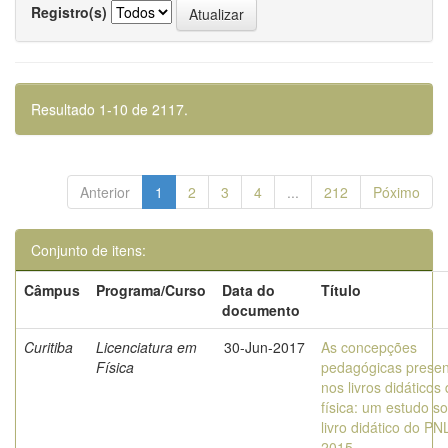
Registro(s)
Resultado 1-10 de 2117.
Anterior
1
2
3
4
...
212
Póximo
Conjunto de itens:
Câmpus
Programa/Curso
Data do
Título
documento
Curitiba
Licenciatura em
30-Jun-2017
As concepções
Física
pedagógicas presen
nos livros didáticos
física: um estudo s
livro didático do P
2015