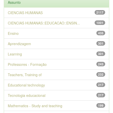
Assunto
CIENCIAS HUMANAS
2117
CIENCIAS HUMANAS::EDUCACAO::ENSIN...
1001
Ensino
435
Aprendizagem
301
Learning
301
Professores - Formação
243
Teachers, Training of
232
Educational technology
217
Tecnologia educacional
217
Mathematics - Study and teaching
199