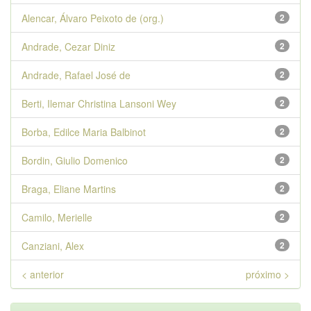
Alencar, Álvaro Peixoto de (org.)
2
Andrade, Cezar Diniz
2
Andrade, Rafael José de
2
Berti, Ilemar Christina Lansoni Wey
2
Borba, Edilce Maria Balbinot
2
Bordin, Giulio Domenico
2
Braga, Eliane Martins
2
Camilo, Merielle
2
Canziani, Alex
2
< anterior
próximo >