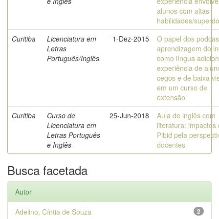
e Inglês
experiência envolv
alunos com altas
habilidades/superd
Curitiba
Licenciatura em
1-Dez-2015
O papel dos podcas
Letras
aprendizagem do in
Português/Inglês
como língua adicion
experiência de alun
cegos e de baixa vi
em um curso de
extensão
Curitiba
Curso de
25-Jun-2018
Aula de inglês com
Licenciatura em
literatura: impactos
Letras Português
Pibid pela perspect
e Inglês
docentes
Busca facetada
Autor
Adelino, Cíntia de Souza
2