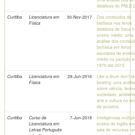
didáticos do PNLD 
Curitiba
Licenciatura em
30-Nov-2017
Dos conteúdos de
Física
biofísica nos livros
didáticos de física n
ensino médio: uma
análise dos conteú
biofísica em livros
escolares de ensino
médio no período e
1970 até 2015
Curitiba
Licenciatura em
29-Jun-2016
Like a drum don't s
Física
beating: uma anális
sobre ciência, tecno
sociedade, ambient
arte e cultura no en
de acústica
Curitiba
Curso de
7-Jun-2018
Inteligências múltip
Licenciatura em
ensino de inglês e
Letras Português
sala de recursos: 