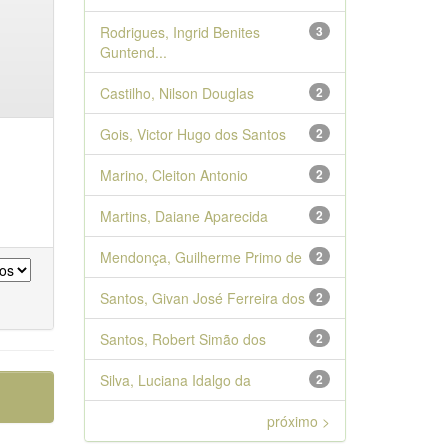
Rodrigues, Ingrid Benites
3
Guntend...
Castilho, Nilson Douglas
2
Gois, Victor Hugo dos Santos
2
Marino, Cleiton Antonio
2
Martins, Daiane Aparecida
2
Mendonça, Guilherme Primo de
2
Santos, Givan José Ferreira dos
2
Santos, Robert Simão dos
2
Silva, Luciana Idalgo da
2
próximo >