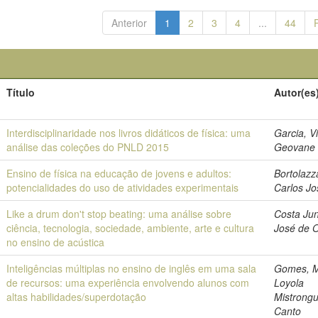
Anterior
1
2
3
4
...
44
Título
Autor(es
Interdisciplinaridade nos livros didáticos de física: uma
Garcia, V
análise das coleções do PNLD 2015
Geovane
Ensino de física na educação de jovens e adultos:
Bortolazz
potencialidades do uso de atividades experimentais
Carlos Jo
Like a drum don't stop beating: uma análise sobre
Costa Jun
ciência, tecnologia, sociedade, ambiente, arte e cultura
José de O
no ensino de acústica
Inteligências múltiplas no ensino de inglês em uma sala
Gomes, M
de recursos: uma experiência envolvendo alunos com
Loyola
altas habilidades/superdotação
Mistrong
Canto