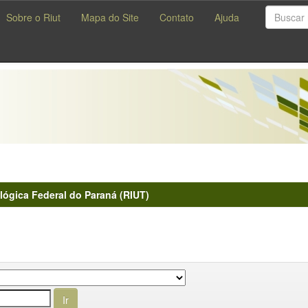
Sobre o Riut
Mapa do Site
Contato
Ajuda
lógica Federal do Paraná (RIUT)