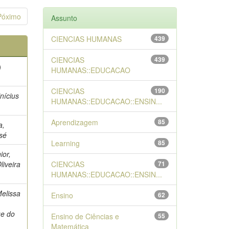
Póximo
Assunto
CIENCIAS HUMANAS
439
CIENCIAS
439
)
HUMANAS::EDUCACAO
CIENCIAS
190
inícius
HUMANAS::EDUCACAO::ENSIN...
Aprendizagem
85
a,
sé
Learning
85
ior,
liveira
CIENCIAS
71
HUMANAS::EDUCACAO::ENSIN...
elissa
Ensino
62
ue do
Ensino de Ciências e
55
Matemática