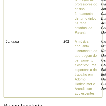
professores do
Fra
ensino
Ant
fundamental
Car
de turno único
Dut
na rede
Ale
estadual do
Cam
Paraná
Mer
Londrina
-
2021
A música
Cam
enquanto
Mer
instrumento de
Ne
abordagem do
Ma
pensamento
Ce
filosófico: uma
Da
experiência de
Bel
trabalho em
Bel
Adorno,
Ma
Horkheimer e
Dut
Arendt com
Al
adolescentes
Busca facetada