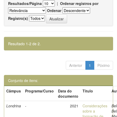
Resultados/Página
|
Ordenar registros por
Ordenar
Registro(s)
Resultado 1-2 de 2.
Anterior
1
Póximo
Conjunto de itens:
Câmpus
Programa/Curso
Data do
Título
Au
documento
Londrina
-
2021
Considerações
Bel
sobre a
Bel
formação de
Ma