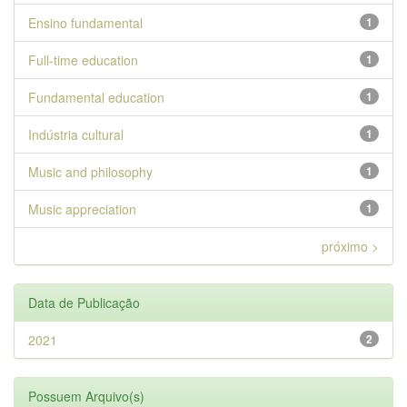
Ensino fundamental
1
Full-time education
1
Fundamental education
1
Indústria cultural
1
Music and philosophy
1
Music appreciation
1
próximo >
Data de Publicação
2021
2
Possuem Arquivo(s)