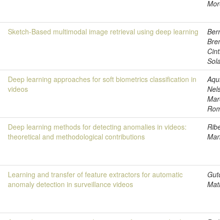
Mor
1
Sketch-Based multimodal image retrieval using deep learning
Ber
Bre
Cin
Sola
8
Deep learning approaches for soft biometrics classification in
Aqu
videos
Nel
Mar
Rom
8
Deep learning methods for detecting anomalies in videos:
Ribe
theoretical and methodological contributions
Man
8
Learning and transfer of feature extractors for automatic
Gut
anomaly detection in surveillance videos
Mat