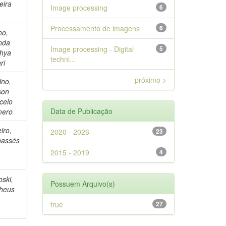
eira
Image processing
6
Processamento de imagens
6
no,
nda
Image processing - Digital
5
thya
techni...
ri
próximo >
ino,
son
celo
Data de Publicação
ero
iro,
2020 - 2026
23
assés
2015 - 2019
4
oski,
Possuem Arquivo(s)
heus
true
27