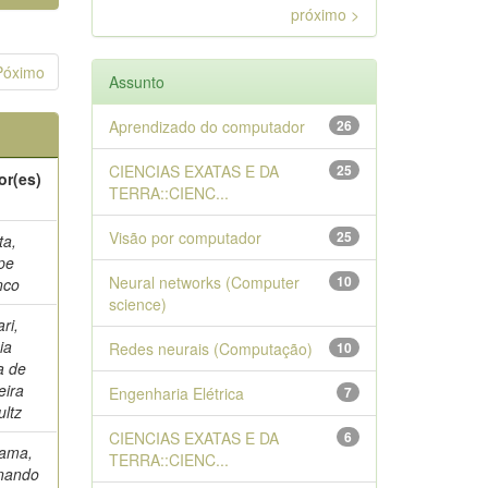
próximo >
Póximo
Assunto
Aprendizado do computador
26
CIENCIAS EXATAS E DA
25
or(es)
TERRA::CIENC...
Visão por computador
25
ta,
ipe
Neural networks (Computer
10
nco
science)
ri,
ia
Redes neurais (Computação)
10
a de
eira
Engenharia Elétrica
7
ultz
CIENCIAS EXATAS E DA
6
ama,
TERRA::CIENC...
nando