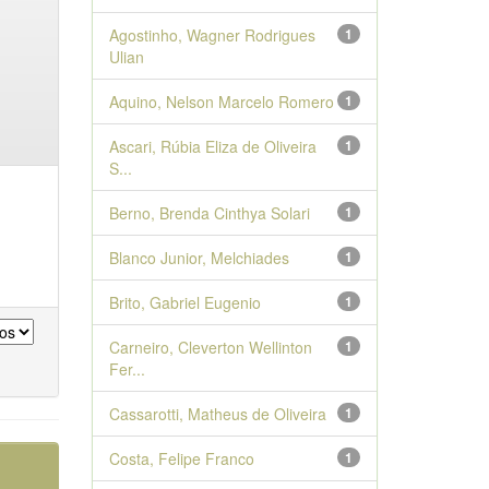
Agostinho, Wagner Rodrigues
1
Ulian
Aquino, Nelson Marcelo Romero
1
Ascari, Rúbia Eliza de Oliveira
1
S...
Berno, Brenda Cinthya Solari
1
Blanco Junior, Melchiades
1
Brito, Gabriel Eugenio
1
Carneiro, Cleverton Wellinton
1
Fer...
Cassarotti, Matheus de Oliveira
1
Costa, Felipe Franco
1