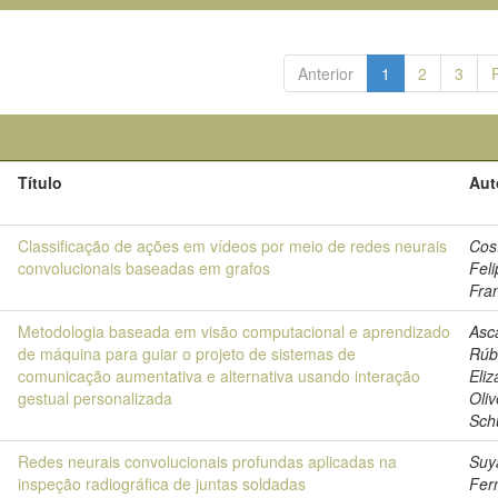
Anterior
1
2
3
Título
Aut
0
Classificação de ações em vídeos por meio de redes neurais
Cos
convolucionais baseadas em grafos
Fel
Fra
0
Metodologia baseada em visão computacional e aprendizado
Asca
de máquina para guiar o projeto de sistemas de
Rúb
comunicação aumentativa e alternativa usando interação
Eliz
gestual personalizada
Oliv
Sch
0
Redes neurais convolucionais profundas aplicadas na
Suy
inspeção radiográfica de juntas soldadas
Fer