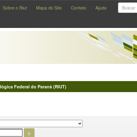
Sobre o Riut
Mapa do Site
Contato
Ajuda
lógica Federal do Paraná (RIUT)