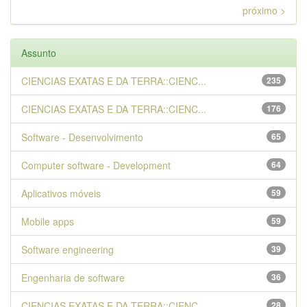
próximo >
Assunto
CIENCIAS EXATAS E DA TERRA::CIENC...
235
CIENCIAS EXATAS E DA TERRA::CIENC...
176
Software - Desenvolvimento
65
Computer software - Development
64
Aplicativos móveis
59
Mobile apps
59
Software engineering
39
Engenharia de software
36
CIENCIAS EXATAS E DA TERRA::CIENC...
28