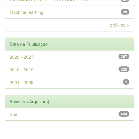
Machine learning
28
próximo >
Data de Publicação
2020 - 2027
267
2010 - 2019
225
2001 - 2009
1
Possuem Arquivo(s)
true
493