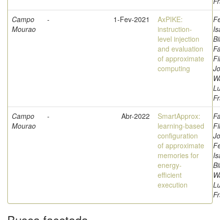
Fr
Campo
-
1-Fev-2021
AxPIKE:
F
Mourao
instruction-
Is
level injection
Bi
and evaluation
Fa
of approximate
Fi
computing
Jo
W
L
Fr
Campo
-
Abr-2022
SmartApprox:
Fa
Mourao
learning-based
Fi
configuration
Jo
of approximate
F
memories for
Is
energy-
Bi
efficient
W
execution
L
Fr
Busca facetada