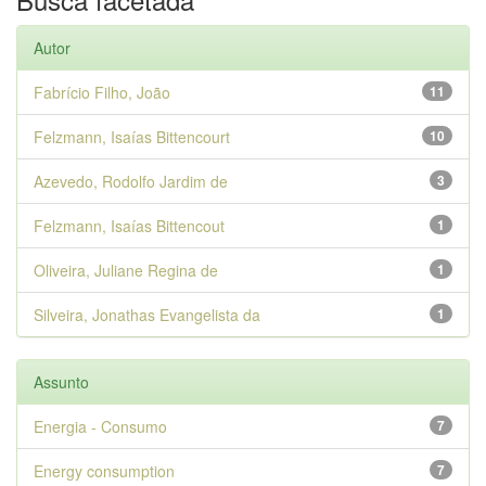
Autor
Fabrício Filho, João
11
Felzmann, Isaías Bittencourt
10
Azevedo, Rodolfo Jardim de
3
Felzmann, Isaías Bittencout
1
Oliveira, Juliane Regina de
1
Silveira, Jonathas Evangelista da
1
Assunto
Energia - Consumo
7
Energy consumption
7