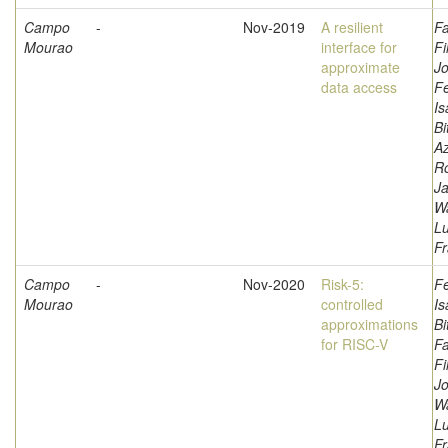
Campo
-
Nov-2019
A resilient
Fa
Mourao
interface for
Fi
approximate
Jo
data access
F
Is
Bi
A
Ro
Ja
W
L
Fr
Campo
-
Nov-2020
Risk-5:
F
Mourao
controlled
Is
approximations
Bi
for RISC-V
Fa
Fi
Jo
W
L
Fr