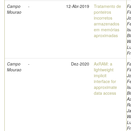
Campo
-
12-Abr-2019
Tratamento de
Fa
Mourao
ponteiros
Fi
incorretos
Jo
armazenados
F
em memórias
Is
aproximadas
Bi
W
L
Fr
Campo
-
Dez-2020
AxRAM: a
Fa
Mourao
lightweight
Fi
implicit
Jo
interface for
F
approximate
Is
data access
Bi
A
Ro
Ja
W
L
Fr