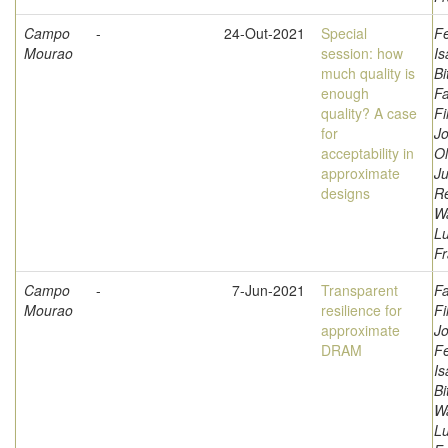
Campo
-
24-Out-2021
Special
F
Mourao
session: how
Is
much quality is
Bi
enough
Fa
quality? A case
Fi
for
Jo
acceptability in
Ol
approximate
Ju
designs
Re
W
L
Fr
Campo
-
7-Jun-2021
Transparent
Fa
Mourao
resilience for
Fi
approximate
Jo
DRAM
F
Is
Bi
W
L