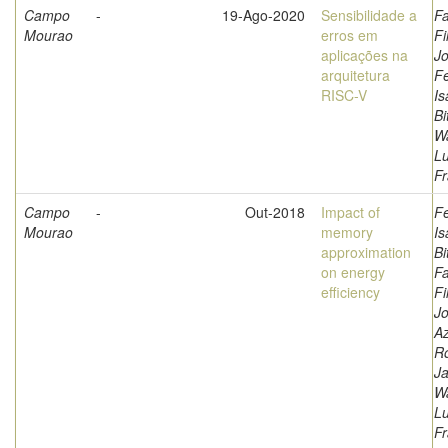
Campo
-
19-Ago-2020
Sensibilidade a
Fa
Mourao
erros em
Fi
aplicações na
Jo
arquitetura
F
RISC-V
Is
Bi
W
L
Fr
Campo
-
Out-2018
Impact of
F
Mourao
memory
Is
approximation
Bi
on energy
Fa
efficiency
Fi
Jo
A
Ro
Ja
W
L
Fr