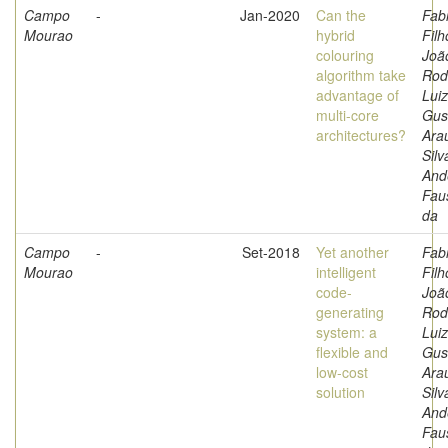
Campo
-
Jan-2020
Can the
Fabr
Mourao
hybrid
Filh
colouring
Joã
algorithm take
Rod
advantage of
Luiz
multi-core
Gus
architectures?
Arau
Silv
And
Fau
da
Campo
-
Set-2018
Yet another
Fabr
Mourao
intelligent
Filh
code-
Joã
generating
Rod
system: a
Luiz
flexible and
Gus
low-cost
Arau
solution
Silv
And
Fau