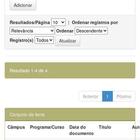
Resultados/Página
|
Ordenar registros por
Ordenar
Registro(s)
Resultado 1-4 de 4.
Anterior
1
Póximo
Conjunto de itens:
Câmpus
Programa/Curso
Data do
Título
Aut
documento