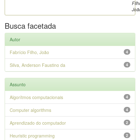
Filh
Joã
Busca facetada
Autor
Fabrício Filho, João
4
Silva, Anderson Faustino da
4
Assunto
Algorítmos computacionais
4
Computer algorithms
4
Aprendizado do computador
2
Heuristic programming
2