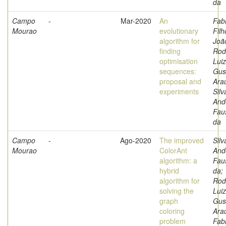
da
Campo
-
Mar-2020
An
Fabr
Mourao
evolutionary
Filh
algorithm for
Joã
finding
Rod
optimisation
Luiz
sequences:
Gus
proposal and
Arau
experiments
Silv
And
Fau
da
Campo
-
Ago-2020
The improved
Silv
Mourao
ColorAnt
And
algorithm: a
Fau
hybrid
da;
algorithm for
Rod
solving the
Luiz
graph
Gus
coloring
Arau
problem
Fabr