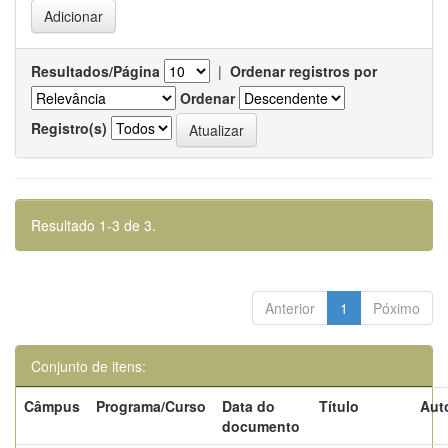
Resultados/Página
|
Ordenar registros por
Ordenar
Registro(s)
Resultado 1-3 de 3.
Anterior
1
Póximo
Conjunto de itens:
Câmpus
Programa/Curso
Data do
Título
Aut
documento