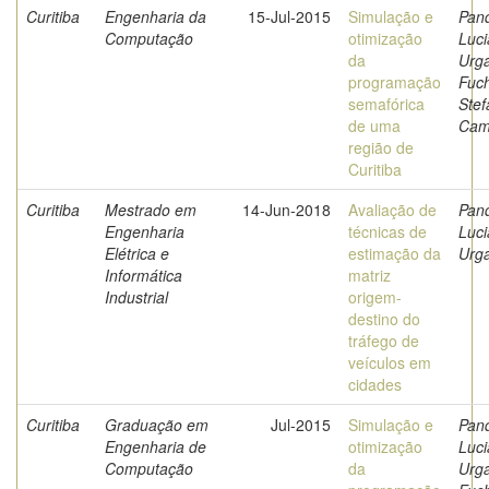
Curitiba
Engenharia da
15-Jul-2015
Simulação e
Pan
Computação
otimização
Luc
da
Urga
programação
Fuch
semafórica
Stef
de uma
Cam
região de
Curitiba
Curitiba
Mestrado em
14-Jun-2018
Avaliação de
Pan
Engenharia
técnicas de
Luc
Elétrica e
estimação da
Urga
Informática
matriz
Industrial
origem-
destino do
tráfego de
veículos em
cidades
Curitiba
Graduação em
Jul-2015
Simulação e
Pan
Engenharia de
otimização
Luc
Computação
da
Urga