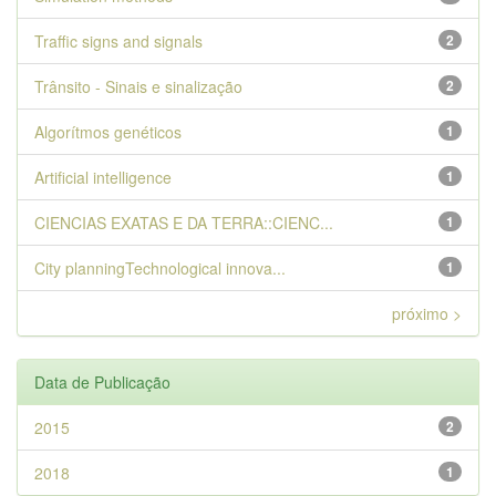
Traffic signs and signals
2
Trânsito - Sinais e sinalização
2
Algorítmos genéticos
1
Artificial intelligence
1
CIENCIAS EXATAS E DA TERRA::CIENC...
1
City planningTechnological innova...
1
próximo >
Data de Publicação
2015
2
2018
1