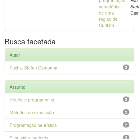
programação
Fuch
semafórica
Stef
de uma
Cam
região de
Curitiba
Busca facetada
Autor
Fuchs, Stefan Campana
2
Assunto
Heuristic programming
2
Métodos de simulação
2
Programação heurística
2
Simulation methods
2