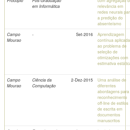
Procopio
Pós-Graduação
com agregação d
em Informática
relevância em
redes neurais pa
a predição do
absenteísmo
Campo
-
Set-2016
Aprendizagem
Mourao
contínua aplicada
ao problema de
seleção de
otimizações com
estimativa estátic
Campo
Ciência da
2-Dez-2015
Uma análise de
Mourao
Computação
diferentes
abordagens para
reconhecimento
off-line de estilos
de escrita em
documentos
manuscritos