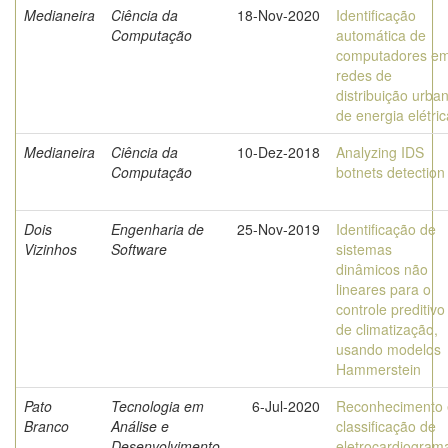
Medianeira
Ciência da
18-Nov-2020
Identificação
Computação
automática de
computadores e
redes de
distribuição urba
de energia elétric
Medianeira
Ciência da
10-Dez-2018
Analyzing IDS
Computação
botnets detection
Dois
Engenharia de
25-Nov-2019
Identificação de
Vizinhos
Software
sistemas
dinâmicos não
lineares para o
controle preditivo
de climatização,
usando modelos
Hammerstein
Pato
Tecnologia em
6-Jul-2020
Reconhecimento 
Branco
Análise e
classificação de
Desenvolvimento
eletrocardiogram