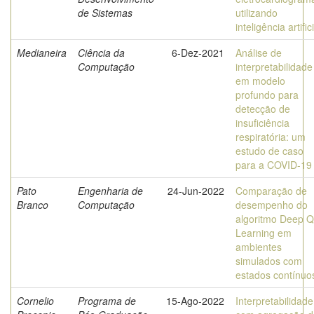
de Sistemas
utilizando
inteligência artific
Medianeira
Ciência da
6-Dez-2021
Análise de
Computação
interpretabilidade
em modelo
profundo para
detecção de
insuficiência
respiratória: um
estudo de caso
para a COVID­-19
Pato
Engenharia de
24-Jun-2022
Comparação de
Branco
Computação
desempenho do
algoritmo Deep Q
Learning em
ambientes
simulados com
estados contínuo
Cornelio
Programa de
15-Ago-2022
Interpretabilidade