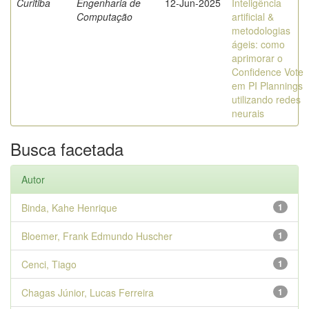
Curitiba
Engenharia de
12-Jun-2025
Inteligência
Computação
artificial &
metodologias
ágeis: como
aprimorar o
Confidence Vote
em PI Plannings
utilizando redes
neurais
Busca facetada
Autor
Binda, Kahe Henrique
1
Bloemer, Frank Edmundo Huscher
1
Cenci, Tiago
1
Chagas Júnior, Lucas Ferreira
1