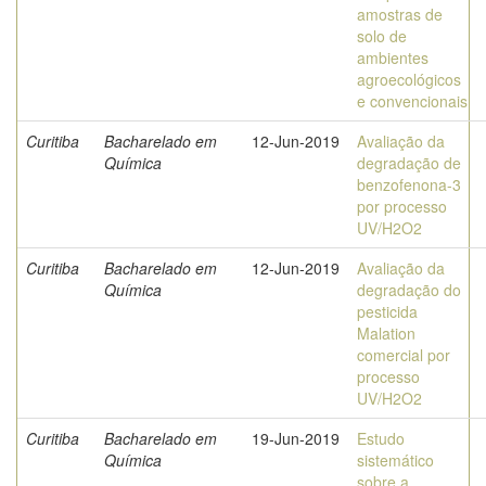
amostras de
solo de
ambientes
agroecológicos
e convencionais
Curitiba
Bacharelado em
12-Jun-2019
Avaliação da
Química
degradação de
benzofenona-3
por processo
UV/H2O2
Curitiba
Bacharelado em
12-Jun-2019
Avaliação da
Química
degradação do
pesticida
Malation
comercial por
processo
UV/H2O2
Curitiba
Bacharelado em
19-Jun-2019
Estudo
Química
sistemático
sobre a