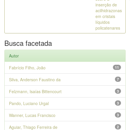
inserção de
acilhidrazonas
em cristais
líquidos
policatenares
Busca facetada
Autor
Fabrício Filho, João
11
Silva, Anderson Faustino da
7
Felzmann, Isaías Bittencourt
3
Pando, Luciano Urgal
3
Wanner, Lucas Francisco
3
Aguiar, Thiago Ferreira de
2