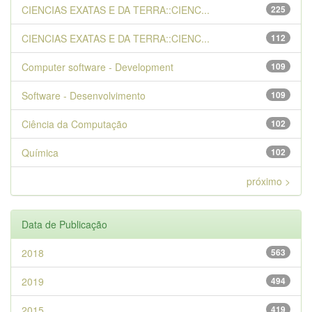
CIENCIAS EXATAS E DA TERRA::CIENC...
225
CIENCIAS EXATAS E DA TERRA::CIENC...
112
Computer software - Development
109
Software - Desenvolvimento
109
Ciência da Computação
102
Química
102
próximo >
Data de Publicação
2018
563
2019
494
2015
419