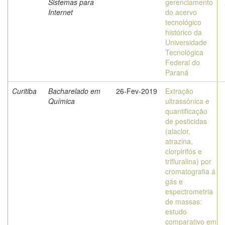
Sistemas para
gerenciamento
Internet
do acervo
tecnológico
histórico da
Universidade
Tecnológica
Federal do
Paraná
Curitiba
Bacharelado em
26-Fev-2019
Extração
Química
ultrassônica e
quantificação
de pesticidas
(alaclor,
atrazina,
clorpirifós e
trifluralina) por
cromatografia á
gás e
espectrometria
de massas:
estudo
comparativo em