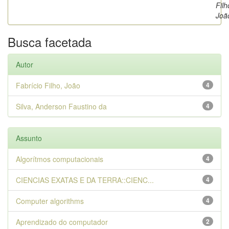
Filh
Joã
Busca facetada
Autor
Fabrício Filho, João
4
Silva, Anderson Faustino da
4
Assunto
Algorítmos computacionais
4
CIENCIAS EXATAS E DA TERRA::CIENC...
4
Computer algorithms
4
Aprendizado do computador
2