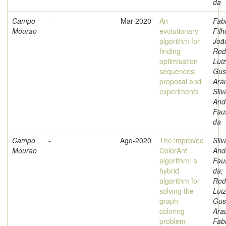
da
Campo
-
Mar-2020
An
Fabr
Mourao
evolutionary
Filh
algorithm for
Joã
finding
Rod
optimisation
Luiz
sequences:
Gus
proposal and
Arau
experiments
Silv
And
Fau
da
Campo
-
Ago-2020
The improved
Silv
Mourao
ColorAnt
And
algorithm: a
Fau
hybrid
da;
algorithm for
Rod
solving the
Luiz
graph
Gus
coloring
Arau
problem
Fabr