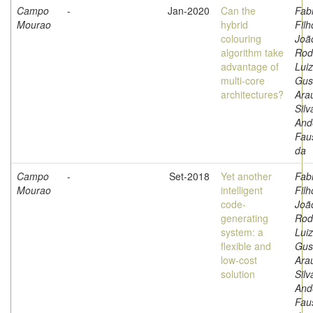
Campo
-
Jan-2020
Can the
Fabr
Mourao
hybrid
Filh
colouring
Joã
algorithm take
Rod
advantage of
Luiz
multi-core
Gus
architectures?
Arau
Silv
And
Fau
da
Campo
-
Set-2018
Yet another
Fabr
Mourao
intelligent
Filh
code-
Joã
generating
Rod
system: a
Luiz
flexible and
Gus
low-cost
Arau
solution
Silv
And
Fau