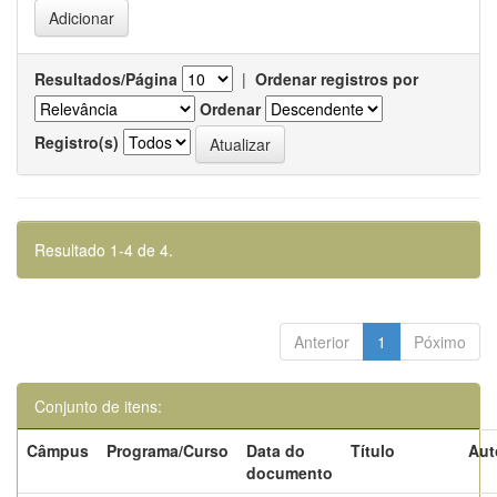
Resultados/Página
|
Ordenar registros por
Ordenar
Registro(s)
Resultado 1-4 de 4.
Anterior
1
Póximo
Conjunto de itens:
Câmpus
Programa/Curso
Data do
Título
Aut
documento