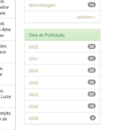
el,
Aprendizagem
14
eline
eia
próximo >
lli,
n Aline
Data de Publicação
an
fon,
2022
39
ana
2021
31
le,
2024
28
pe
2025
26
o,
2023
22
 Luiza
2020
19
eição,
2026
4
o da