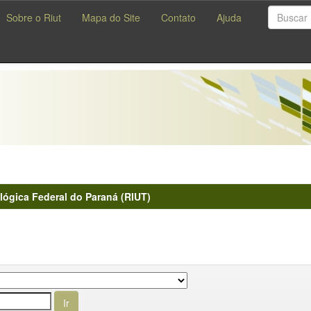
Sobre o Riut
Mapa do Site
Contato
Ajuda
lógica Federal do Paraná (RIUT)