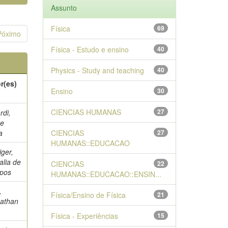
Assunto
Física
69
Póximo
Física - Estudo e ensino
40
Physics - Study and teaching
40
r(es)
Ensino
30
CIENCIAS HUMANAS
27
rdi,
ne
a
CIENCIAS
27
HUMANAS::EDUCACAO
iger,
alia de
CIENCIAS
22
pos
HUMANAS::EDUCACAO::ENSIN...
,
Física/Ensino de Física
21
athan
Física - Experiências
15