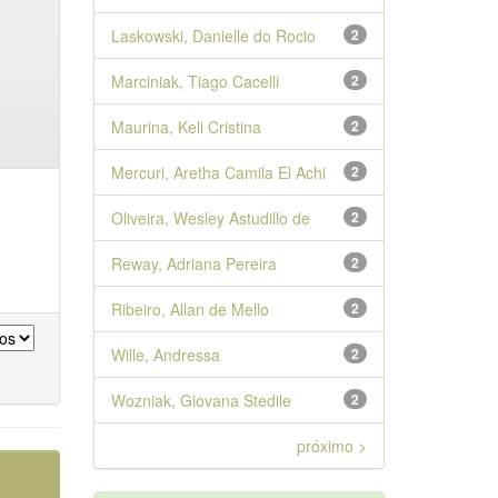
Laskowski, Danielle do Rocio
2
Marciniak, Tiago Cacelli
2
Maurina, Keli Cristina
2
Mercuri, Aretha Camila El Achi
2
Oliveira, Wesley Astudillo de
2
Reway, Adriana Pereira
2
Ribeiro, Allan de Mello
2
Wille, Andressa
2
Wozniak, Giovana Stedile
2
próximo >