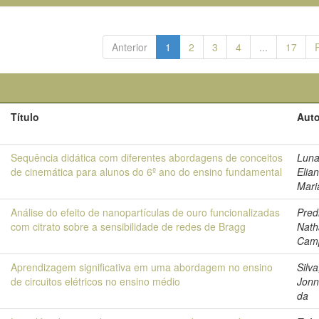
Anterior
1
2
3
4
...
17
Título
Auto
Sequência didática com diferentes abordagens de conceitos
Luna
de cinemática para alunos do 6º ano do ensino fundamental
Elia
Mari
Análise do efeito de nanopartículas de ouro funcionalizadas
Pred
com citrato sobre a sensibilidade de redes de Bragg
Nath
Cam
Aprendizagem significativa em uma abordagem no ensino
Silva
de circuitos elétricos no ensino médio
Jonn
da