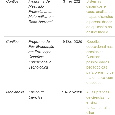
Curitiba
Programa de
3-Fev-2021
Sistemas
Mestrado
dinâmicos e
Profissional em
caos: análise de
Matemática em
mapas discretos
Rede Nacional
e possibilidades
de aplicação no
ensino médio
Curitiba
Programa de
9-Dez-2020
Robótica
Pós-Graduação
educacional nas
em Formação
escolas de
Científica,
Curitiba:
Educacional e
possibilidades
Tecnológica
pedagógicas
para o ensino de
matemática com
o Ludobot
Medianeira
Ensino de
19-Set-2020
Aulas práticas
Ciências
de ciências no
ensino
fundamental: um
olhar