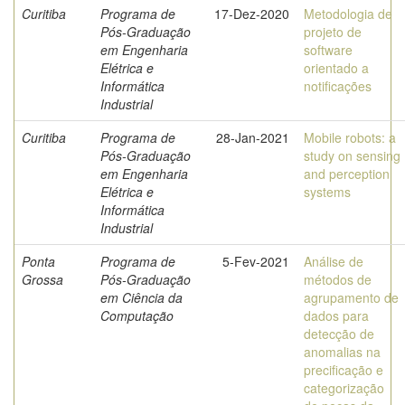
Curitiba
Programa de
17-Dez-2020
Metodologia de
Pós-Graduação
projeto de
em Engenharia
software
Elétrica e
orientado a
Informática
notificações
Industrial
Curitiba
Programa de
28-Jan-2021
Mobile robots: a
Pós-Graduação
study on sensing
em Engenharia
and perception
Elétrica e
systems
Informática
Industrial
Ponta
Programa de
5-Fev-2021
Análise de
Grossa
Pós-Graduação
métodos de
em Ciência da
agrupamento de
Computação
dados para
detecção de
anomalias na
precificação e
categorização