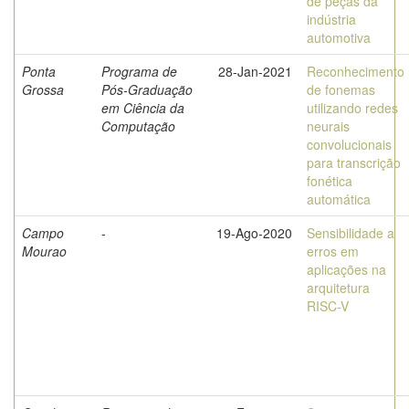
de peças da
indústria
automotiva
Ponta
Programa de
28-Jan-2021
Reconhecimento
Grossa
Pós-Graduação
de fonemas
em Ciência da
utilizando redes
Computação
neurais
convolucionais
para transcrição
fonética
automática
Campo
-
19-Ago-2020
Sensibilidade a
Mourao
erros em
aplicações na
arquitetura
RISC-V