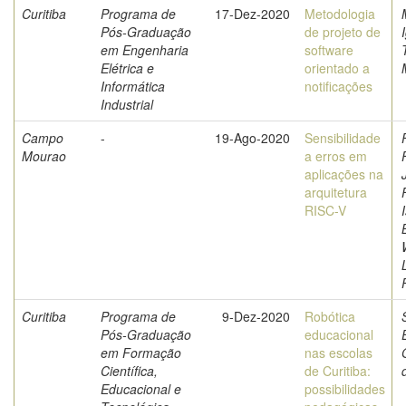
Curitiba
Programa de
17-Dez-2020
Metodologia
Pós-Graduação
de projeto de
em Engenharia
software
Elétrica e
orientado a
Informática
notificações
Industrial
Campo
-
19-Ago-2020
Sensibilidade
Mourao
a erros em
aplicações na
arquitetura
RISC-V
Curitiba
Programa de
9-Dez-2020
Robótica
Pós-Graduação
educacional
em Formação
nas escolas
Científica,
de Curitiba:
Educacional e
possibilidades