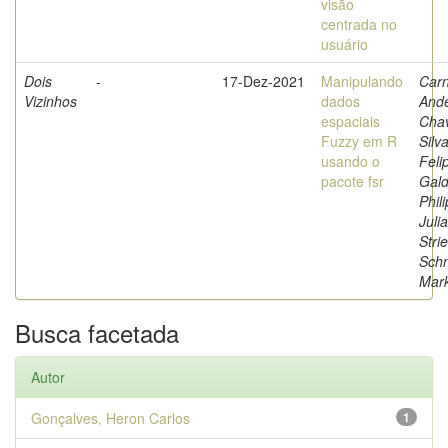
visão
centrada no
usuário
Dois
-
17-Dez-2021
Manipulando
Carn
Vizinhos
dados
And
espaciais
Cha
Fuzzy em R
Silva
usando o
Feli
pacote fsr
Gald
Phil
Juli
Stri
Schn
Mar
Busca facetada
Autor
Gonçalves, Heron Carlos
1