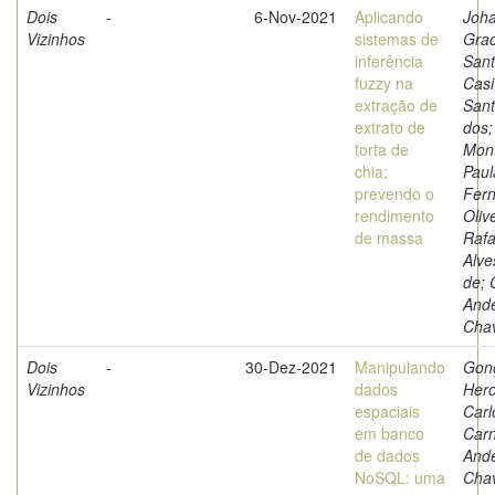
Dois
-
6-Nov-2021
Aplicando
Joh
Vizinhos
sistemas de
Grac
inferência
Sant
fuzzy na
Casi
extração de
San
extrato de
dos;
torta de
Mont
chia:
Paul
prevendo o
Fer
rendimento
Olive
de massa
Rafa
Alve
de; 
And
Cha
Dois
-
30-Dez-2021
Manipulando
Gonç
Vizinhos
dados
Her
espaciais
Carl
em banco
Carn
de dados
And
NoSQL: uma
Cha