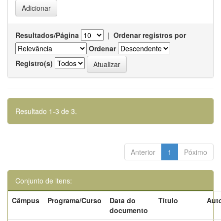
Resultados/Página
|
Ordenar registros por
Ordenar
Registro(s)
Resultado 1-3 de 3.
Anterior
1
Póximo
Conjunto de itens:
Câmpus
Programa/Curso
Data do
Título
Auto
documento