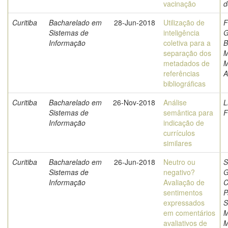
vacinação
d
Curitiba
Bacharelado em
28-Jun-2018
Utilização de
F
Sistemas de
inteligência
G
Informação
coletiva para a
B
separação dos
M
metadados de
M
referências
A
bibliográficas
Curitiba
Bacharelado em
26-Nov-2018
Análise
L
Sistemas de
semântica para
F
Informação
indicação de
currículos
similares
Curitiba
Bacharelado em
26-Jun-2018
Neutro ou
S
Sistemas de
negativo?
G
Informação
Avaliação de
C
sentimentos
P
expressados
S
em comentários
M
avaliativos de
M