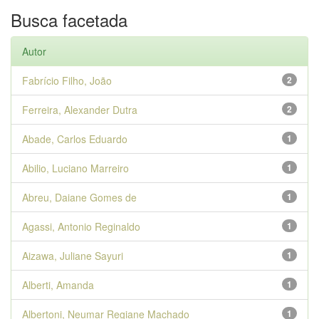
Busca facetada
Autor
Fabrício Filho, João
2
Ferreira, Alexander Dutra
2
Abade, Carlos Eduardo
1
Abilio, Luciano Marreiro
1
Abreu, Daiane Gomes de
1
Agassi, Antonio Reginaldo
1
Aizawa, Juliane Sayuri
1
Alberti, Amanda
1
Albertoni, Neumar Regiane Machado
1