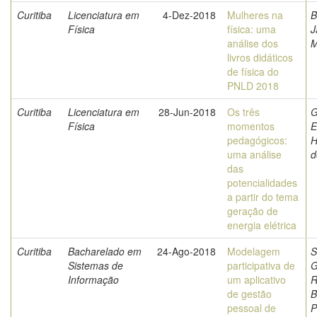
Curitiba
Licenciatura em
4-Dez-2018
Mulheres na
B
Física
física: uma
J
análise dos
M
livros didáticos
de física do
PNLD 2018
Curitiba
Licenciatura em
28-Jun-2018
Os três
G
Física
momentos
E
pedagógicos:
H
uma análise
d
das
potencialidades
a partir do tema
geração de
energia elétrica
Curitiba
Bacharelado em
24-Ago-2018
Modelagem
S
Sistemas de
participativa de
G
Informação
um aplicativo
R
de gestão
B
pessoal de
P