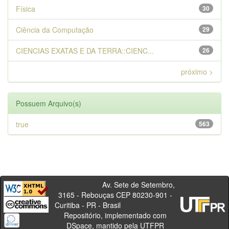
Física
30
Ciência da Computação
29
CIENCIAS EXATAS E DA TERRA::CIENC...
26
próximo >
Possuem Arquivo(s)
true
563
Av. Sete de Setembro,
3165 - Rebouças CEP 80230-901 -
Curitiba - PR - Brasil
Repositório, implementado com
DSpace, mantido pela UTFPR