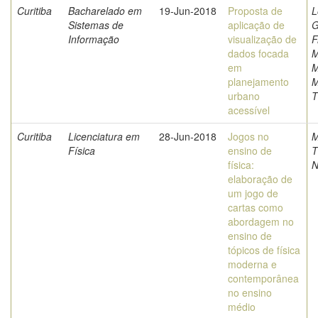
Curitiba
Bacharelado em
19-Jun-2018
Proposta de
L
Sistemas de
aplicação de
G
Informação
visualização de
F
dados focada
M
em
M
planejamento
M
urbano
T
acessível
Curitiba
Licenciatura em
28-Jun-2018
Jogos no
M
Física
ensino de
T
física:
N
elaboração de
um jogo de
cartas como
abordagem no
ensino de
tópicos de física
moderna e
contemporânea
no ensino
médio