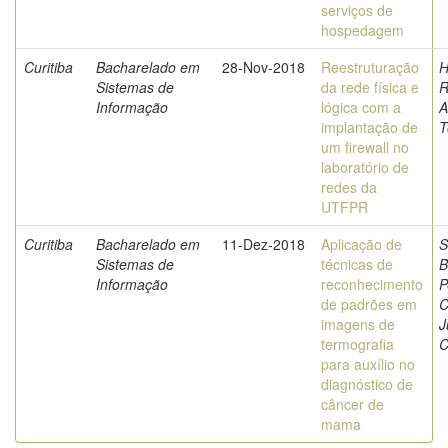
serviços de
hospedagem
Curitiba
Bacharelado em
28-Nov-2018
Reestruturação
H
Sistemas de
da rede física e
R
Informação
lógica com a
A
implantação de
T
um firewall no
laboratório de
redes da
UTFPR
Curitiba
Bacharelado em
11-Dez-2018
Aplicação de
S
Sistemas de
técnicas de
B
Informação
reconhecimento
P
de padrões em
C
imagens de
J
termografia
C
para auxílio no
diagnóstico de
câncer de
mama