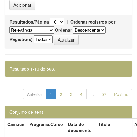
Resultados/Página
|
Ordenar registros por
Ordenar
Registro(s)
Resultado 1-10 de 563.
Anterior
1
2
3
4
...
57
Póximo
Conjunto de itens:
Câmpus
Programa/Curso
Data do
Título
A
documento