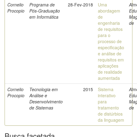
Cornelio
Programa de
28-Fev-2018
Uma
Alm
Procopio
Pós-Graduação
abordagem
Edu
em Informática
de
Mag
engenharia
de
de requisitos
para o
processo de
especificação
e análise de
requisitos em
aplicações
de realidade
aumentada
Cornelio
Tecnologia em
2015
Sistema
Alm
Procopio
Análise e
interativo
Edu
Desenvolvimento
para
Mag
de Sistemas
tratamento
de
de distúrbios
da linguagem
Busca facetada