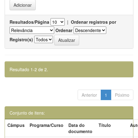
Resultados/Página
|
Ordenar registros por
Ordenar
Registro(s)
Resultado 1-2 de 2.
Anterior
1
Póximo
Conjunto de itens:
Câmpus
Programa/Curso
Data do
Título
Aut
documento