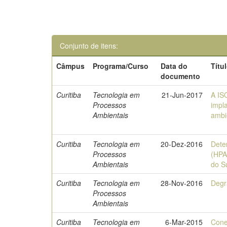
Conjunto de itens:
Câmpus
Programa/Curso
Data do
Títu
documento
Curitiba
Tecnologia em
21-Jun-2017
A IS
Processos
impl
Ambientais
ambi
Curitiba
Tecnologia em
20-Dez-2016
Dete
Processos
(HPA
Ambientais
do S
Curitiba
Tecnologia em
28-Nov-2016
Degr
Processos
Ambientais
Curitiba
Tecnologia em
6-Mar-2015
Cone