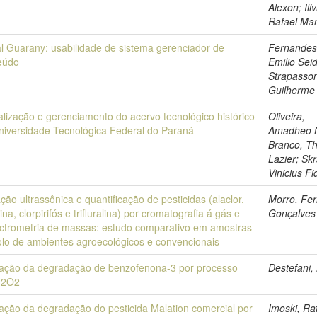
5
Alexon; Iliv
Rafael Ma
al Guarany: usabilidade de sistema gerenciador de
Fernandes
eúdo
Emilio Seid
Strapasso
Guilherme 
ualização e gerenciamento do acervo tecnológico histórico
Oliveira,
niversidade Tecnológica Federal do Paraná
Amadheo N
Branco, T
Lazier; Sk
Vinicius Fi
ção ultrassônica e quantificação de pesticidas (alaclor,
Morro, Fe
ina, clorpirifós e trifluralina) por cromatografia á gás e
Gonçalves
ctrometria de massas: estudo comparativo em amostras
olo de ambientes agroecológicos e convencionais
iação da degradação de benzofenona-3 por processo
Destefani, 
H2O2
iação da degradação do pesticida Malation comercial por
Imoski, Ra