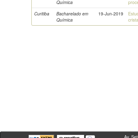
Química
proc
Curitiba
Bacharelado em
19-Jun-2019
Estu
Química
crist
Av. Sete de Se