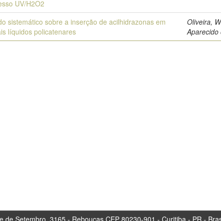
esso UV/H2O2
do sistemático sobre a inserção de acilhidrazonas em
Oliveira, W
ais líquidos policatenares
Aparecido
tembro, 3165 - Rebouças CEP 80230-901 - Curitiba 