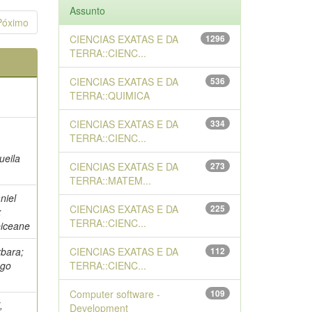
Assunto
Póximo
CIENCIAS EXATAS E DA
1296
TERRA::CIENC...
CIENCIAS EXATAS E DA
536
TERRA::QUIMICA
CIENCIAS EXATAS E DA
334
TERRA::CIENC...
ueila
CIENCIAS EXATAS E DA
273
TERRA::MATEM...
niel
CIENCIAS EXATAS E DA
225
;
TERRA::CIENC...
eiceane
bara;
CIENCIAS EXATAS E DA
112
ogo
TERRA::CIENC...
Computer software -
109
,
Development