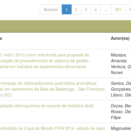
Anterior
1
2
3
4
...
251
lo
Autor(es)
O 14001:2015 como referência para proposta de
Mazepa,
antação de procedimentos de sistema de gestão
Amanda;
ental em indústria de suplementos alimentares
Ventura, Q
Nunes
rminação de hidrocarbonetos policíclicos aromáticos
Santos, Da
s) em sedimentos da Baía da Babitonga - São Francisco
Gonçalves
ul (SC)
Libero, Gl
adação eletroquímica de corante da indústria têxtil
Dozsa, Bar
Rosso, Di
Filipe
ctividade na Copa do Mundo FIFA 2014: estudo de caso.
Magnuskei