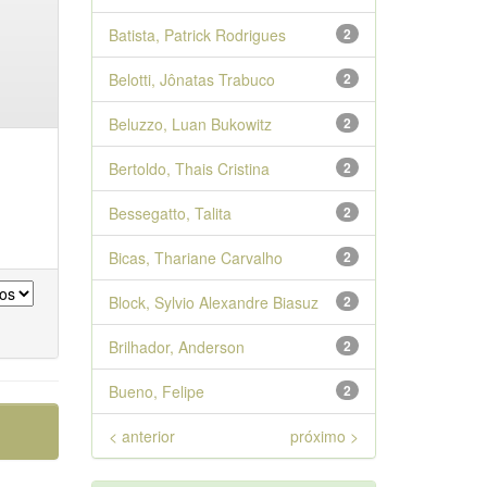
Batista, Patrick Rodrigues
2
Belotti, Jônatas Trabuco
2
Beluzzo, Luan Bukowitz
2
Bertoldo, Thais Cristina
2
Bessegatto, Talita
2
Bicas, Thariane Carvalho
2
Block, Sylvio Alexandre Biasuz
2
Brilhador, Anderson
2
Bueno, Felipe
2
< anterior
próximo >