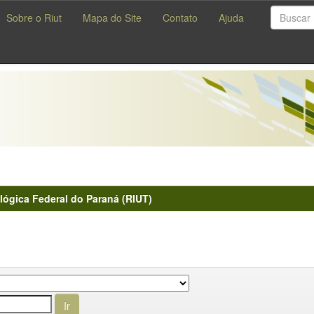
Sobre o Riut
Mapa do Site
Contato
Ajuda
lógica Federal do Paraná (RIUT)