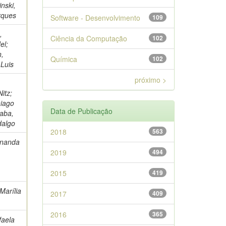
inski,
rques
Software - Desenvolvimento
109
,
Ciência da Computação
102
el;
n,
Química
102
Luis
próximo >
itz;
hiago
Data de Publicação
raba,
dalgo
2018
563
rnanda
2019
494
2015
419
Marília
2017
409
2016
365
faela