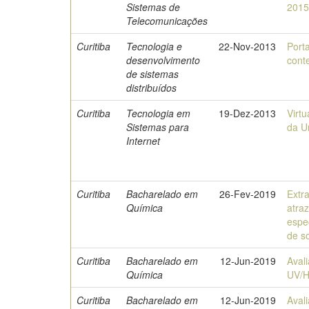
Sistemas de
201
Telecomunicações
Curitiba
Tecnologia e
22-Nov-2013
Port
desenvolvimento
cont
de sistemas
distribuídos
Curitiba
Tecnologia em
19-Dez-2013
Virt
Sistemas para
da U
Internet
Curitiba
Bacharelado em
26-Fev-2019
Extra
Química
atraz
espe
de s
Curitiba
Bacharelado em
12-Jun-2019
Aval
Química
UV/
Curitiba
Bacharelado em
12-Jun-2019
Aval