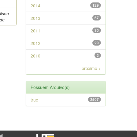
2014
129
ilson
2013
67
 de
2011
30
2012
29
2010
2
próximo >
Possuem Arquivo(s)
true
2507
- PR - Brasil