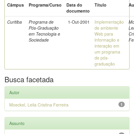
Câmpus
Programa/Curso
Data do
Título
Au
documento
Curitiba
Programa de
1-Out-2001
Implementação
Mo
Pós-Graduação
de ambiente
Lei
em Tecnologia e
Web para
Cri
Sociedade
informação e
Fe
interação em
um programa
de pós-
graduação
Busca facetada
Autor
Moeckel, Leila Cristina Ferreira
1
Assunto