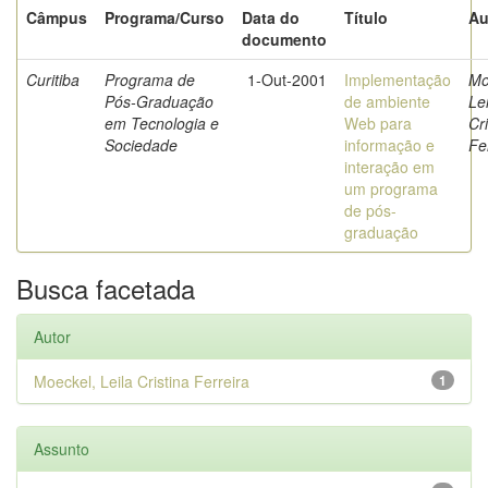
Câmpus
Programa/Curso
Data do
Título
Au
documento
Curitiba
Programa de
1-Out-2001
Implementação
Mo
Pós-Graduação
de ambiente
Lei
em Tecnologia e
Web para
Cri
Sociedade
informação e
Fe
interação em
um programa
de pós-
graduação
Busca facetada
Autor
Moeckel, Leila Cristina Ferreira
1
Assunto