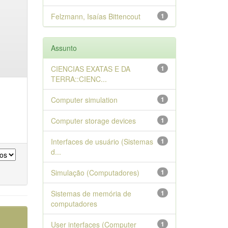
Felzmann, Isaías Bittencout
1
Assunto
CIENCIAS EXATAS E DA
1
TERRA::CIENC...
Computer simulation
1
Computer storage devices
1
Interfaces de usuário (Sistemas
1
d...
Simulação (Computadores)
1
Sistemas de memória de
1
computadores
User interfaces (Computer
1