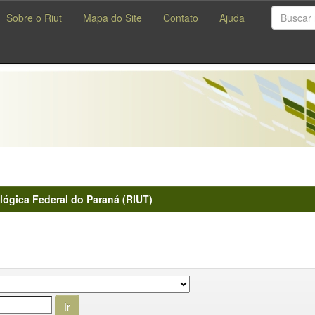
Sobre o Riut
Mapa do Site
Contato
Ajuda
lógica Federal do Paraná (RIUT)