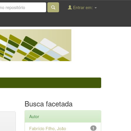
Entrar em:
Busca facetada
Autor
Fabrício Filho, João
1