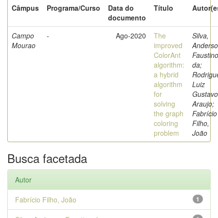
Câmpus
Programa/Curso
Data do
Título
Autor(e
documento
Campo
-
Ago-2020
The
Silva,
Mourao
improved
Anders
ColorAnt
Faustin
algorithm:
da;
a hybrid
Rodrigu
algorithm
Luiz
for
Gustavo
solving
Araujo;
the graph
Fabrício
coloring
Filho,
problem
João
Busca facetada
Autor
Fabrício Filho, João
1