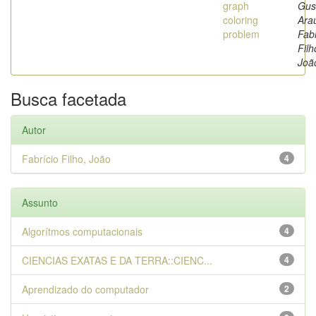
graph
Gus
coloring
Arau
problem
Fabr
Filh
Joã
Busca facetada
Autor
Fabrício Filho, João
4
Assunto
Algorítmos computacionais
4
CIENCIAS EXATAS E DA TERRA::CIENC...
4
Aprendizado do computador
2