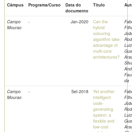
Câmpus
Programa/Curso
Data do
Título
Aut
documento
Campo
-
Jan-2020
Can the
Fabr
Mourao
hybrid
Filh
colouring
Joã
algorithm take
Rod
advantage of
Luiz
multi-core
Gus
architectures?
Arau
Silv
And
Fau
da
Campo
-
Set-2018
Yet another
Fabr
Mourao
intelligent
Filh
code-
Joã
generating
Rod
system: a
Luiz
flexible and
Gus
low-cost
Arau