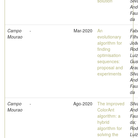
solution
Silv
And
Fau
da
Campo
-
Mar-2020
An
Fabr
Mourao
evolutionary
Filh
algorithm for
Joã
finding
Rod
optimisation
Luiz
sequences:
Gus
proposal and
Arau
experiments
Silv
And
Fau
da
Campo
-
Ago-2020
The improved
Silv
Mourao
ColorAnt
And
algorithm: a
Fau
hybrid
da;
algorithm for
Rod
solving the
Luiz