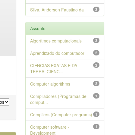
Silva, Anderson Faustino da
2
Assunto
Algorítmos computacionais
2
Aprendizado do computador
2
CIENCIAS EXATAS E DA
2
TERRA::CIENC...
Computer algorithms
2
Compiladores (Programas de
1
comput...
Compilers (Computer programs)
1
Computer software -
1
Development