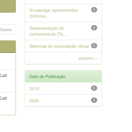
Knowledge representation
1
(Informa...
Representação do
1
Póximo
conhecimento (Te...
Sistemas de computação virtual
1
próximo >
Luiz
Data de Publicação
2018
1
Luiz
2020
1