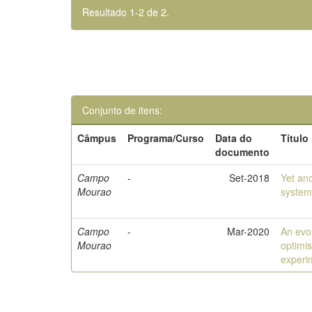
Resultado 1-2 de 2.
Conjunto de itens:
Câmpus
Programa/Curso
Data do
Título
documento
Campo
-
Set-2018
Yet ano
Mourao
system:
Campo
-
Mar-2020
An evol
Mourao
optimi
experi