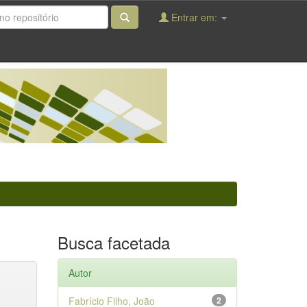
Entrar em:
Busca facetada
Autor
Fabrício Filho, João
2