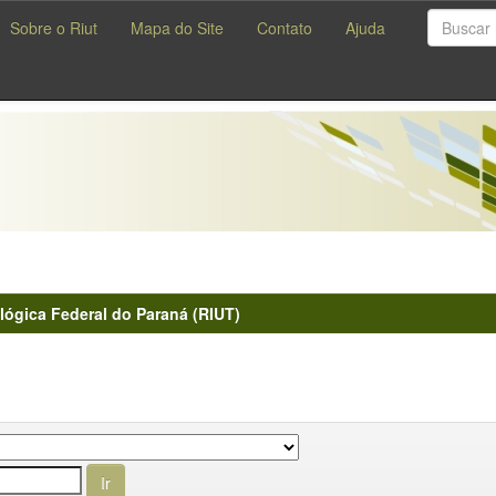
Sobre o Riut
Mapa do Site
Contato
Ajuda
lógica Federal do Paraná (RIUT)