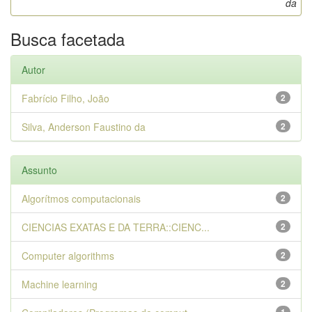
da
Busca facetada
Autor
Fabrício Filho, João
2
Silva, Anderson Faustino da
2
Assunto
Algorítmos computacionais
2
CIENCIAS EXATAS E DA TERRA::CIENC...
2
Computer algorithms
2
Machine learning
2