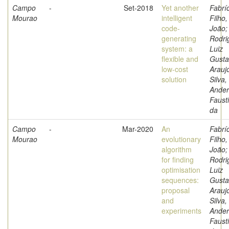
Campo
-
Set-2018
Yet another
Fabrí
Mourao
intelligent
Filho,
code-
João;
generating
Rodri
system: a
Luiz
flexible and
Gusta
low-cost
Arauj
solution
Silva,
Ande
Faust
da
Campo
-
Mar-2020
An
Fabrí
Mourao
evolutionary
Filho,
algorithm
João;
for finding
Rodri
optimisation
Luiz
sequences:
Gusta
proposal
Arauj
and
Silva,
experiments
Ande
Faust