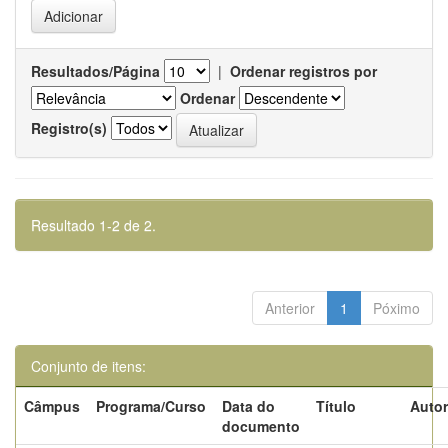
Resultados/Página
|
Ordenar registros por
Ordenar
Registro(s)
Resultado 1-2 de 2.
Anterior
1
Póximo
Conjunto de itens:
Câmpus
Programa/Curso
Data do
Título
Autor
documento