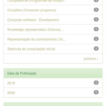
Compiladores (Programas de comput...
1
Compilers (Computer programs)
1
Computer software - Development
1
Knowledge representation (Informa...
1
Representação do conhecimento (Te...
1
Sistemas de computação virtual
1
próximo >
Data de Publicação
2018
1
2020
1