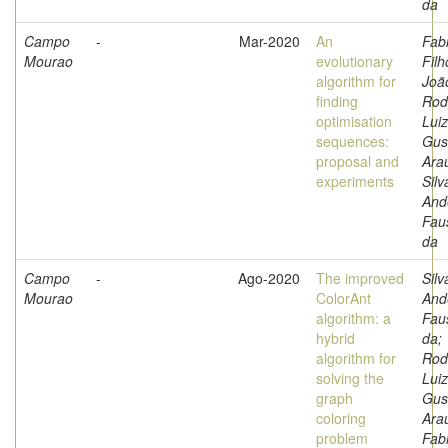
da
Campo
-
Mar-2020
An
Fabr
Mourao
evolutionary
Filh
algorithm for
Joã
finding
Rod
optimisation
Luiz
sequences:
Gus
proposal and
Arau
experiments
Silv
And
Fau
da
Campo
-
Ago-2020
The improved
Silv
Mourao
ColorAnt
And
algorithm: a
Fau
hybrid
da;
algorithm for
Rod
solving the
Luiz
graph
Gus
coloring
Arau
problem
Fabr