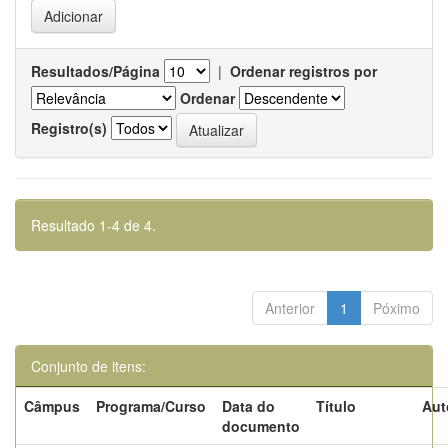
Resultados/Página
|
Ordenar registros por
Ordenar
Registro(s)
Resultado 1-4 de 4.
Anterior
1
Póximo
Conjunto de itens:
Câmpus
Programa/Curso
Data do
Título
Aut
documento