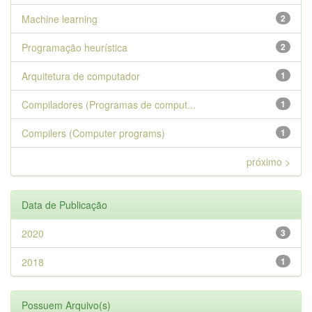
Machine learning
2
Programação heurística
2
Arquitetura de computador
1
Compiladores (Programas de comput...
1
Compilers (Computer programs)
1
próximo >
Data de Publicação
2020
3
2018
1
Possuem Arquivo(s)