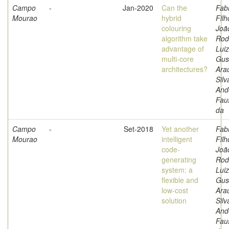
Campo
-
Jan-2020
Can the
Fabr
Mourao
hybrid
Filh
colouring
Joã
algorithm take
Rod
advantage of
Luiz
multi-core
Gus
architectures?
Arau
Silv
And
Fau
da
Campo
-
Set-2018
Yet another
Fabr
Mourao
intelligent
Filh
code-
Joã
generating
Rod
system: a
Luiz
flexible and
Gus
low-cost
Arau
solution
Silv
And
Fau