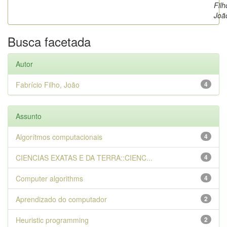
Filh
Joã
Busca facetada
Autor
Fabrício Filho, João
4
Assunto
Algorítmos computacionais
4
CIENCIAS EXATAS E DA TERRA::CIENC...
4
Computer algorithms
4
Aprendizado do computador
2
Heuristic programming
2