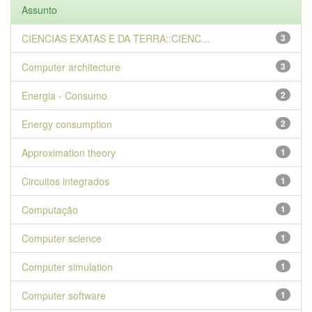
Assunto
CIENCIAS EXATAS E DA TERRA::CIENC...
3
Computer architecture
3
Energia - Consumo
2
Energy consumption
2
Approximation theory
1
Circuitos integrados
1
Computação
1
Computer science
1
Computer simulation
1
Computer software
1