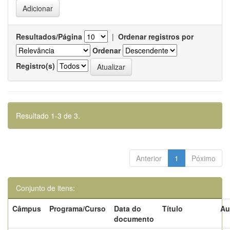
Resultados/Página
|
Ordenar registros por
Ordenar
Registro(s)
Resultado 1-3 de 3.
Anterior
1
Póximo
Conjunto de itens:
Câmpus
Programa/Curso
Data do
Título
Au
documento