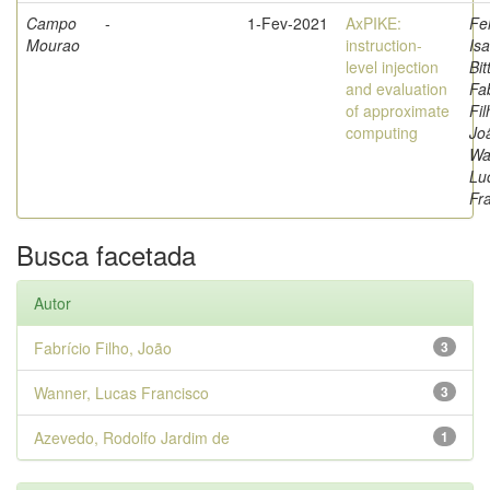
Campo
-
1-Fev-2021
AxPIKE:
Fe
Mourao
instruction-
Isa
level injection
Bit
and evaluation
Fa
of approximate
Fil
computing
Jo
Wa
Lu
Fr
Busca facetada
Autor
Fabrício Filho, João
3
Wanner, Lucas Francisco
3
Azevedo, Rodolfo Jardim de
1