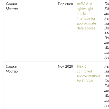
Campo
-
Dez-2020
AxRAM: a
Fa
Mourao
lightweight
Fil
implicit
Jo
interface for
Fe
approximate
Isa
data access
Bit
Az
Ro
Ja
Wa
Lu
Fr
Campo
-
Nov-2020
Risk-5:
Fe
Mourao
controlled
Isa
approximations
Bit
for RISC-V
Fa
Fil
Jo
Wa
Lu
Fr