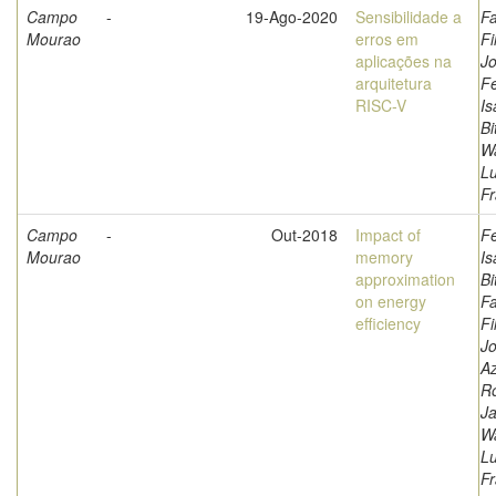
Campo
-
19-Ago-2020
Sensibilidade a
Fa
Mourao
erros em
Fi
aplicações na
Jo
arquitetura
F
RISC-V
Is
Bi
W
L
Fr
Campo
-
Out-2018
Impact of
F
Mourao
memory
Is
approximation
Bi
on energy
Fa
efficiency
Fi
Jo
A
Ro
Ja
W
L
Fr