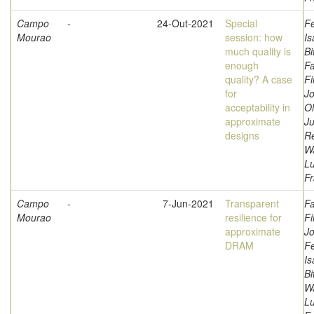
Campo
-
24-Out-2021
Special
F
Mourao
session: how
Is
much quality is
Bi
enough
Fa
quality? A case
Fi
for
Jo
acceptability in
Ol
approximate
Ju
designs
Re
W
L
Fr
Campo
-
7-Jun-2021
Transparent
Fa
Mourao
resilience for
Fi
approximate
Jo
DRAM
F
Is
Bi
W
L