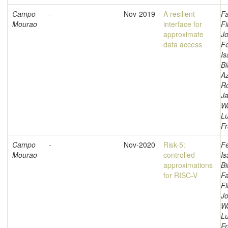
Campo
-
Nov-2019
A resilient
Fa
Mourao
interface for
Fi
approximate
Jo
data access
F
Is
Bi
A
Ro
Ja
W
L
Fr
Campo
-
Nov-2020
Risk-5:
F
Mourao
controlled
Is
approximations
Bi
for RISC-V
Fa
Fi
Jo
W
L
Fr