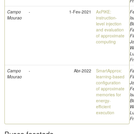
Fr
Campo
-
1-Fev-2021
AxPIKE:
F
Mourao
instruction-
Is
level injection
Bi
and evaluation
Fa
of approximate
Fi
computing
Jo
W
L
Fr
Campo
-
Abr-2022
SmartApprox:
Fa
Mourao
learning-based
Fi
configuration
Jo
of approximate
F
memories for
Is
energy-
Bi
efficient
W
execution
L
Fr
Busca facetada