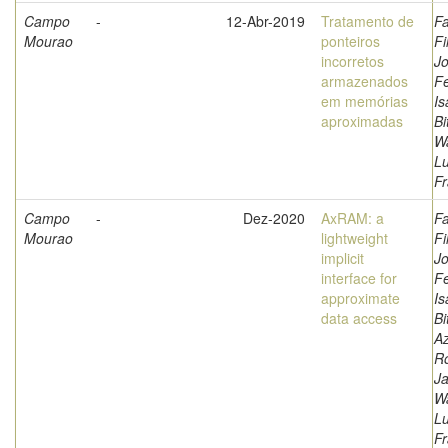
Campo
-
12-Abr-2019
Tratamento de
Fa
Mourao
ponteiros
Fi
incorretos
Jo
armazenados
F
em memórias
Is
aproximadas
Bi
W
L
Fr
Campo
-
Dez-2020
AxRAM: a
Fa
Mourao
lightweight
Fi
implicit
Jo
interface for
F
approximate
Is
data access
Bi
A
Ro
Ja
W
L
Fr