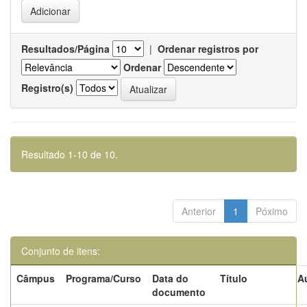
Resultados/Página
|
Ordenar registros por
Ordenar
Registro(s)
Resultado 1-10 de 10.
Anterior
1
Póximo
Conjunto de itens:
Câmpus
Programa/Curso
Data do
Título
A
documento