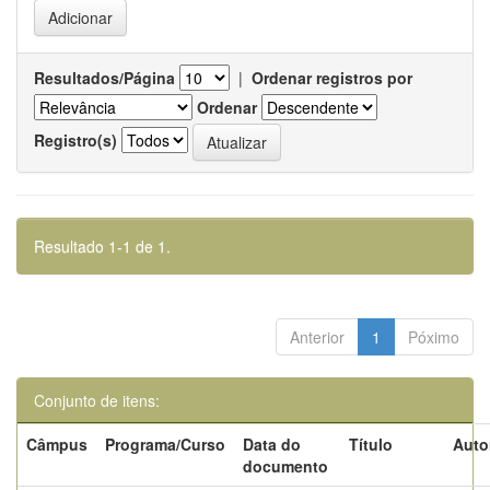
Resultados/Página
|
Ordenar registros por
Ordenar
Registro(s)
Resultado 1-1 de 1.
Anterior
1
Póximo
Conjunto de itens:
Câmpus
Programa/Curso
Data do
Título
Auto
documento