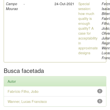
Campo
-
24-Out-2021
Special
Felz
Mourao
session:
Isaía
how much
Bitte
quality is
Fabrí
enough
Filho
quality? A
João
case for
Olive
acceptability
Julia
in
Regi
approximate
Wann
designs
Luca
Franc
Busca facetada
Autor
Fabrício Filho, João
1
Wanner, Lucas Francisco
1