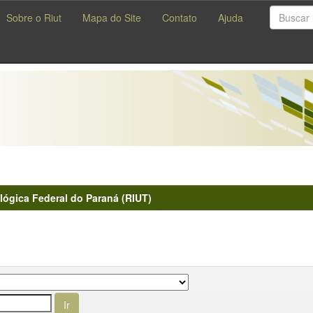
Sobre o Riut
Mapa do Site
Contato
Ajuda
lógica Federal do Paraná (RIUT)