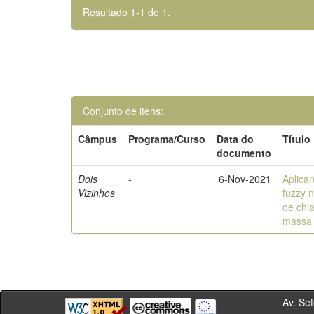
Resultado 1-1 de 1.
Conjunto de itens:
Câmpus
Programa/Curso
Data do
Título
documento
Dois
-
6-Nov-2021
Aplica
Vizinhos
fuzzy n
de chi
massa
Av. Sete de Se