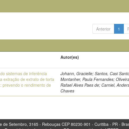
Anterior
1
Autor(es)
ndo sistemas de inferência
Johann, Gracielle; Santos, Casi Sant
a extração de extrato de torta
Montanher, Paula Fernandes; Oliveira
a: prevendo o rendimento de
Rafael Alves Paes de; Carniel, Ander
Chaves
tembro, 3165 - Rebouças CEP 80230-901 - Curitiba 