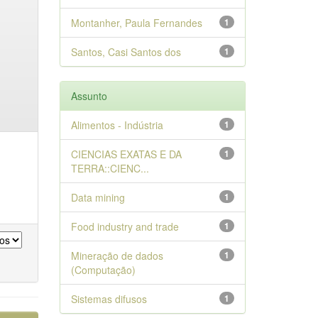
Montanher, Paula Fernandes
1
Santos, Casi Santos dos
1
Assunto
Alimentos - Indústria
1
CIENCIAS EXATAS E DA
1
TERRA::CIENC...
Data mining
1
Food industry and trade
1
Mineração de dados
1
(Computação)
Sistemas difusos
1