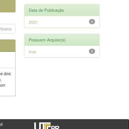
Data de Publicação
2021
1
Póximo
Possuem Arquivo(s)
true
1
os dos;
,
son
- PR - Brasil