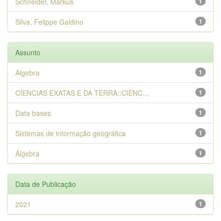
Schneider, Markus
1
Silva, Felippe Galdino
1
Assunto
Algebra
1
CIENCIAS EXATAS E DA TERRA::CIENC...
1
Data bases
1
Sistemas de informação geográfica
1
Álgebra
1
Data de Publicação
2021
1