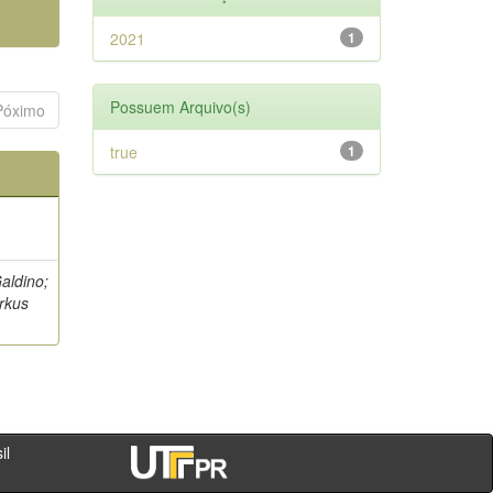
2021
1
Possuem Arquivo(s)
Póximo
true
1
aldino;
arkus
- PR - Brasil