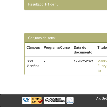
Resultado 1-1 de 1.
Conjunto de itens:
Câmpus
Programa/Curso
Data do
Títul
documento
Dois
-
17-Dez-2021
Manip
Vizinhos
Fuzzy
fsr
Av. Sete de Se