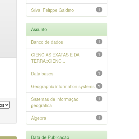
Silva, Felippe Galdino
1
Assunto
Banco de dados
1
CIENCIAS EXATAS E DA
1
TERRA::CIENC...
Data bases
1
Geographic information systems
1
Sistemas de informação
1
geográfica
Álgebra
1
Data de Publicação