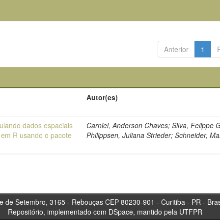
Anterior
1
o
Autor(es)
ulando dados espaciais
Carniel, Anderson Chaves; Silva, Felippe G
 em R usando o pacote
Philippsen, Juliana Strieder; Schneider, M
tembro, 3165 - Rebouças CEP 80230-901 - Curitiba 
Repositório, implementado com DSpace, mantido pela UTFPR