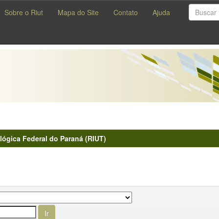
Sobre o Riut
Mapa do Site
Contato
Ajuda
lógica Federal do Paraná (RIUT)