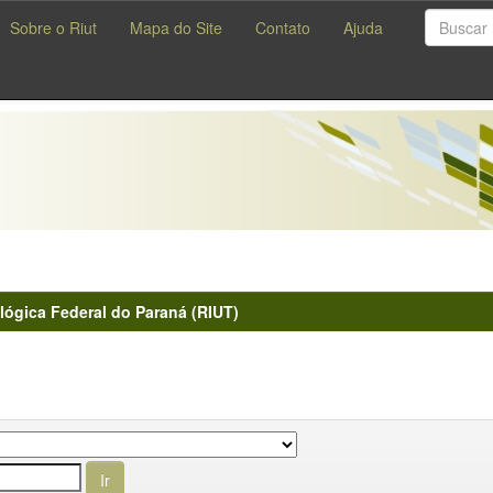
Sobre o Riut
Mapa do Site
Contato
Ajuda
lógica Federal do Paraná (RIUT)