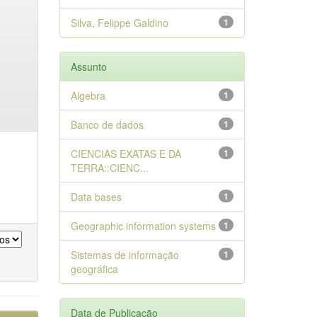
Silva, Felippe Galdino
1
Assunto
Algebra
1
Banco de dados
1
CIENCIAS EXATAS E DA
1
TERRA::CIENC...
Data bases
1
Geographic information systems
1
Sistemas de informação
1
geográfica
Data de Publicação