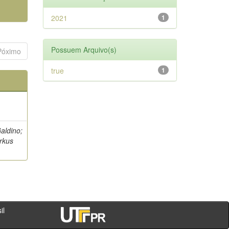
2021
1
Possuem Arquivo(s)
Póximo
true
1
aldino;
arkus
- PR - Brasil