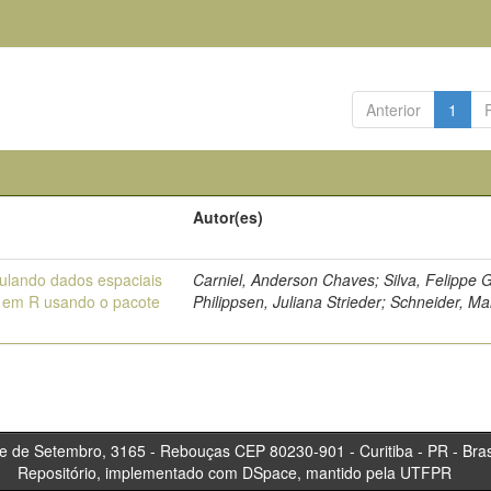
Anterior
1
o
Autor(es)
ulando dados espaciais
Carniel, Anderson Chaves; Silva, Felippe G
 em R usando o pacote
Philippsen, Juliana Strieder; Schneider, M
tembro, 3165 - Rebouças CEP 80230-901 - Curitiba 
Repositório, implementado com DSpace, mantido pela UTFPR