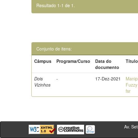
Resultado 1-1 de 1.
Conjunto de itens:
Câmpus
Programa/Curso
Data do
Títul
documento
Dois
-
17-Dez-2021
Manip
Vizinhos
Fuzzy
fsr
Av. Sete de Se